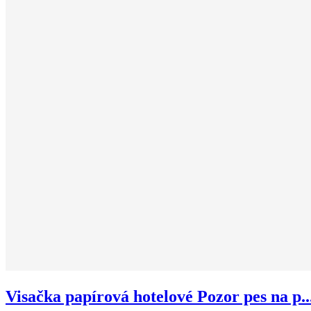
Visačka papírová hotelové Pozor pes na p..