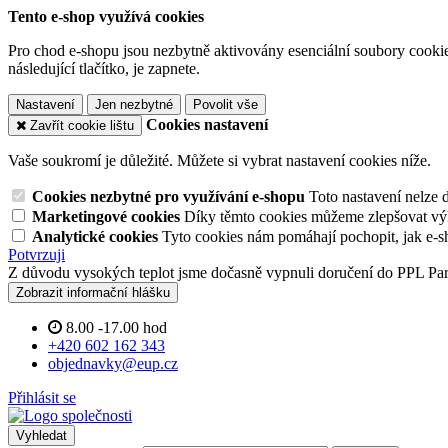
Tento e-shop využívá cookies
Pro chod e-shopu jsou nezbytně aktivovány esenciální soubory cookies
následující tlačítko, je zapnete.
Nastavení
Jen nezbytné
Povolit vše
Cookies nastavení
Zavřít cookie lištu
Vaše soukromí je důležité. Můžete si vybrat nastavení cookies níže.
Cookies nezbytné pro využívání e-shopu
Toto nastavení nelze 
Marketingové cookies
Díky těmto cookies můžeme zlepšovat výko
Analytické cookies
Tyto cookies nám pomáhají pochopit, jak e-s
Potvrzuji
Z důvodu vysokých teplot jsme dočasně vypnuli doručení do PPL Pa
Zobrazit informační hlášku
8.00 -17.00 hod
+420 602 162 343
objednavky@eup.cz
Přihlásit se
Vyhledat