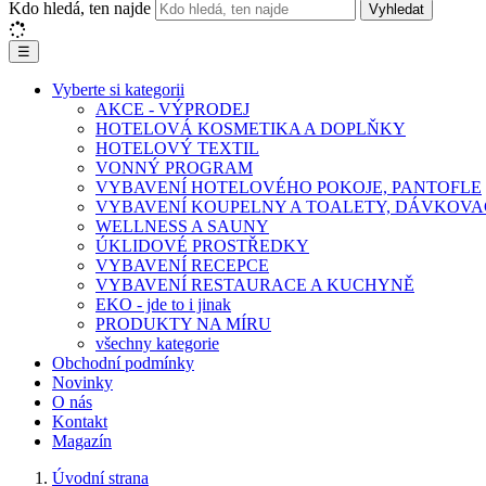
Kdo hledá, ten najde
Vyhledat
☰
Vyberte si kategorii
AKCE - VÝPRODEJ
HOTELOVÁ KOSMETIKA A DOPLŇKY
HOTELOVÝ TEXTIL
VONNÝ PROGRAM
VYBAVENÍ HOTELOVÉHO POKOJE, PANTOFLE
VYBAVENÍ KOUPELNY A TOALETY, DÁVKOVA
WELLNESS A SAUNY
ÚKLIDOVÉ PROSTŘEDKY
VYBAVENÍ RECEPCE
VYBAVENÍ RESTAURACE A KUCHYNĚ
EKO - jde to i jinak
PRODUKTY NA MÍRU
všechny kategorie
Obchodní podmínky
Novinky
O nás
Kontakt
Magazín
Úvodní strana