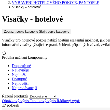
VYBAVENÍ HOTELOVÉHO POKOJE, PANTOFLE
Visačky - hotelové
Visačky - hotelové
Zobrazit popis kategorie
Skrýt popis kategorie
Visačky pro hotelové pokoje nabízí hostům elegantní možnost, jak per
informační visačky týkající se praní, žehlení, případných závad, zvíř
Probíhá načítání komponenty
Doporučené
Nejlevnější
Nejdražší
Dostupné
Nejnovější
Nejprodávanejší
Řazení produktů
Obrázkový výpis
Tabulkový výpis
Řádkový výpis
17
položek