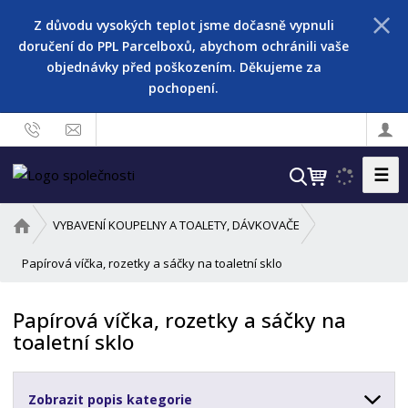
Z důvodu vysokých teplot jsme dočasně vypnuli
doručení do PPL Parcelboxů, abychom ochránili vaše
objednávky před poškozením. Děkujeme za
pochopení.
☰
V
y
h
Ú
VYBAVENÍ KOUPELNY A TOALETY, DÁVKOVAČE
l
v
o
Papírová víčka, rozetky a sáčky na toaletní sklo
e
d
d
n
a
Papírová víčka, rozetky a sáčky na
í
t
toaletní sklo
s
t
r
Zobrazit popis kategorie
a