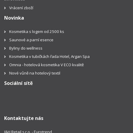
Vrácení zboží
Novinka
Kosmetika s logem od 2500 ks
Saunové a parní esence
Byliny do wellness
Kosmetika v tubičkách řada Hotel, Argan Spa
Omnia - hotelová kosmetika V ECO kvalitě
Nové vůně na hotelový textil
Sociální sítě
Kontaktujte nás
J&H Retail s.r.o. - Eurotrend