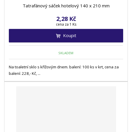
ů
i
i
Tatrafánový sáček hotelový 140 x 210 mm
s
s
2,28 Kč
cena za 1 Ks
Koupit
SKLADEM
Na toaletní sklo s křížovým dnem. balení: 100 ks v krt, cena za
balení: 228,- Kč, ...