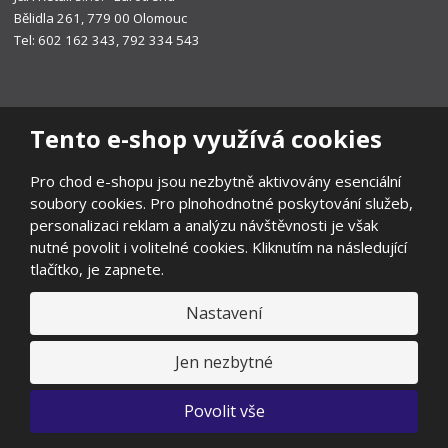
Bělidla 261, 779 00 Olomouc
Tel: 602 162 343, 792 334 543
Tento e-shop využívá cookies
Pro chod e-shopu jsou nezbytně aktivovány esenciální
soubory cookies. Pro plnohodnotné poskytování služeb,
personalizaci reklam a analýzu návštěvnosti je však
nutné povolit i volitelné cookies. Kliknutím na následující
tlačítko, je zapnete.
Nastavení
© 2026, EUROTREND
Prohlášení o přístupnosti
|
Ochrana osobních údajů
|
Mapa stránek
|
Všeobecné obchodní podmínky
|
Ochrana oznamovatelů
|
Jen nezbytné
Odstoupení od smlouvy
E
Povolit vše
B
VYROBILA
R
Á