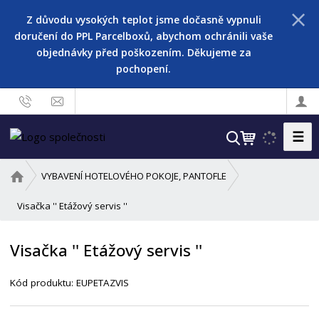
Z důvodu vysokých teplot jsme dočasně vypnuli
doručení do PPL Parcelboxů, abychom ochránili vaše
objednávky před poškozením. Děkujeme za
pochopení.
☰
V
y
h
Ú
VYBAVENÍ HOTELOVÉHO POKOJE, PANTOFLE
l
v
o
Visačka '' Etážový servis ''
e
d
d
n
a
Visačka '' Etážový servis ''
í
t
s
Kód produktu:
EUPETAZVIS
t
r
a