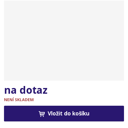
n
a
na dotaz
NENÍ SKLADEM
Vložit do košíku