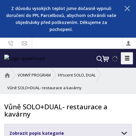
Z důvodu vysokých teplot jsme dočasně vypnuli
doručení do PPL Parcelboxů, abychom ochránili vaše
objednávky před poškozením. Děkujeme za
pochopení.
☰
V
y
h
Ú
VONNÝ PROGRAM
HYscent SOLO, DUAL
l
v
o
Vůně SOLO+DUAL- restaurace a kavárny
e
d
d
n
a
Vůně SOLO+DUAL- restaurace a
í
t
kavárny
s
t
r
Zobrazit popis kategorie
a