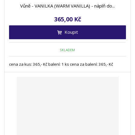
ů
i
i
Vůně - VANILKA (WARM VANILLA) - náplň do...
s
s
365,00 Kč
Koupit
SKLADEM
cena za kus: 365,- Kč balení: 1 ks cena za balení: 365,- Kč