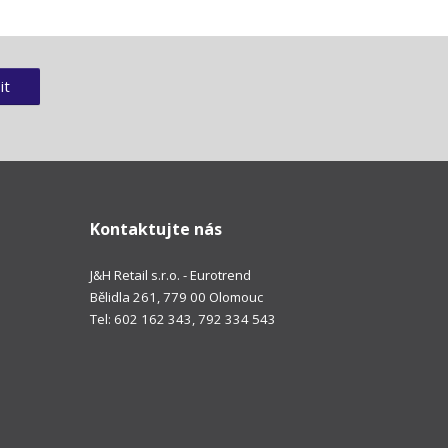
it
Kontaktujte nás
J&H Retail s.r.o. - Eurotrend
Bělidla 261, 779 00 Olomouc
Tel: 602 162 343, 792 334 543