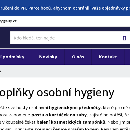
oručení do PPL Parcelboxů, abychom ochránili vaše objednávky 
ky@eup.cz
V
í podmínky
Novinky
O nás
Kontakt
y
oplňky osobní hygieny
šte své hosty drobnými
hygienickými předměty
, které pro ně 
 host zapomene
pastu a kartáček na zuby
, zajisté ho potěší, ž
 v koupelně čekat
balení kosmetických tampónků
. Nebo jim 
hování, připravte
koupací čepice s vaším logem
. Páni vám jist