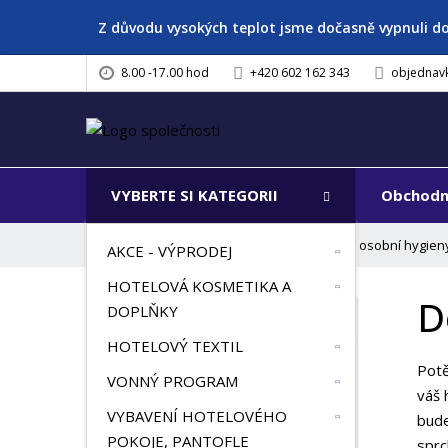
Z důvodu vysokých teplot jsme dočasně vypnuli d
8.00 -17.00 hod
+420 602 162 343
objednav
VYBERTE SI KATEGORII
Obchodn
Ú
Doplňky osobní hygien
PRODUKTY NA MÍRU
AKCE - VÝPRODEJ
v
HOTELOVÁ KOSMETIKA A
o
D
d
DOPLŇKY
VŠECHNY KATEGORIE
n
HOTELOVÝ TEXTIL
í
AKCE - VÝPRODEJ
Potě
s
VONNÝ PROGRAM
váš
t
HOTELOVÁ KOSMETIKA A
VYBAVENÍ HOTELOVÉHO
bude
r
DOPLŇKY
POKOJE, PANTOFLE
a
sprc