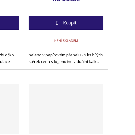
Koupit
NENÍ SKLADEM
ybí očko
baleno v papírovém přebalu - 5 ks bílých
kulace
stěrek cena s logem: individuální kalk...