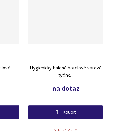
elové
Hygienicky balené hotelové vatové
tyčink...
na dotaz
Koupit
NENÍ SKLADEM