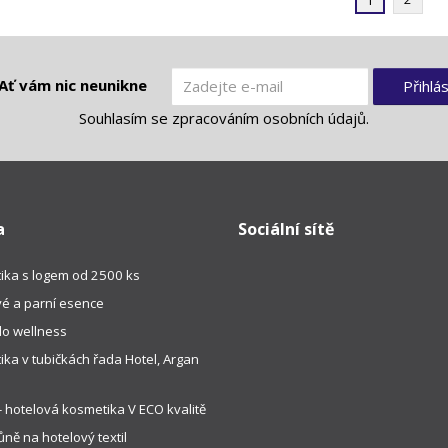
1
Ať vám nic neunikne
Přihlás
Souhlasím se
zpracováním osobních údajů
.
a
Sociální sítě
ika s logem od 2500 ks
é a parní esence
do wellness
ka v tubičkách řada Hotel, Argan
 hotelová kosmetika V ECO kvalitě
ně na hotelový textil