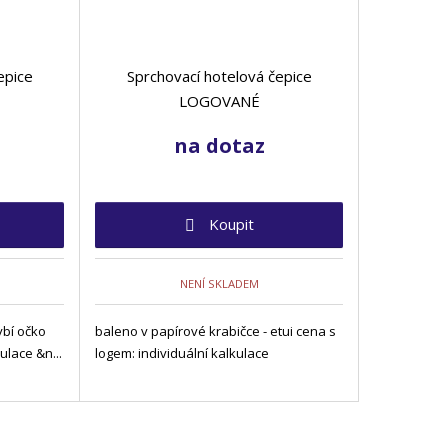
epice
Sprchovací hotelová čepice
LOGOVANÉ
na dotaz
Koupit
NENÍ SKLADEM
ybí očko
baleno v papírové krabičce - etui cena s
ulace &n...
logem: individuální kalkulace