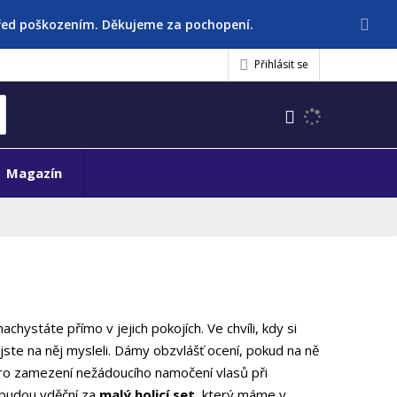
před poškozením. Děkujeme za pochopení.
Přihlásit se
K
yhledat
d
o
h
Magazín
l
e
d
á
,
t
e
n
nachystáte přímo v jejich pokojích. Ve chvíli, kdy si
n
e jste na něj mysleli. Dámy obzvlášť ocení, pokud na ně
a
pro zamezení nežádoucího namočení vlasů při
j
ě budou vděční za
malý holicí set
, který máme v
d