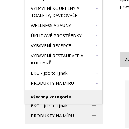
HOTELOVÝ TEXTIL
n
prov
VYBAVENÍ KOUPELNY A
a
VONNÝ PROGRAM
TOALETY, DÁVKOVAČE
VYBAVENÍ HOTELOVÉHO
WELLNESS A SAUNY
POKOJE, PANTOFLE
ÚKLIDOVÉ PROSTŘEDKY
VYBAVENÍ KOUPELNY A
VYBAVENÍ RECEPCE
TOALETY, DÁVKOVAČE
VYBAVENÍ RESTAURACE A
WELLNESS A SAUNY
D
KUCHYNĚ
ÚKLIDOVÉ PROSTŘEDKY
Ř
EKO - jde to i jinak
a
VYBAVENÍ RECEPCE
z
PRODUKTY NA MÍRU
VYBAVENÍ RESTAURACE A
e
KUCHYNĚ
n
všechny kategorie
í
EKO - jde to i jinak
p
r
PRODUKTY NA MÍRU
o
d