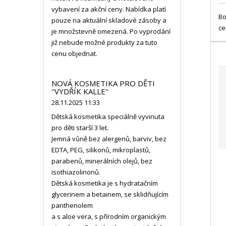
vybavení za akční ceny. Nabídka platí
Bo
pouze na aktuální skladové zásoby a
ce
je množstevně omezená. Po vyprodání
již nebude možné produkty za tuto
cenu objednat.
NOVÁ KOSMETIKA PRO DĚTI
''VYDŘÍK KALLE''
28.11.2025 11:33
Dětská kosmetika speciálně vyvinuta
pro děti starší 3 let.
Jemná vůně bez alergenů, barviv, bez
EDTA, PEG, silikonů, mikroplastů,
parabenů, minerálních olejů, bez
isothiazolinonů.
Dětská kosmetika je s hydratačním
glycerinem a betainem, se sklidňujícím
panthenolem
a s aloe vera, s přírodním organickým