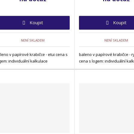
Koupit
Koupit
NENÍ SKLADEM
NENÍ SKLADEM
leno v papírové krabičce - etui cena s
baleno v papírové krabičce - r
gem: individuální kalkulace
cena s logem: individuální kal