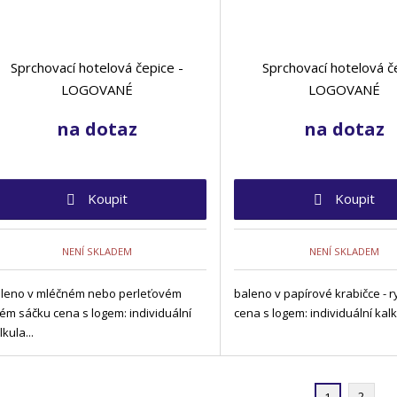
Sprchovací hotelová čepice -
Sprchovací hotelová č
LOGOVANÉ
LOGOVANÉ
na dotaz
na dotaz
Koupit
Koupit
NENÍ SKLADEM
NENÍ SKLADEM
leno v mléčném nebo perleťovém
baleno v papírové krabičce - r
lém sáčku cena s logem: individuální
cena s logem: individuální kalk
lkula...
2