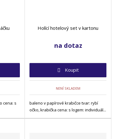
ý
ý
i
p
p
s
i
i
s
s
sáčku
Holící hotelový set v kartonu
na dotaz
Koupit
NENÍ SKLADEM
o cena: s
baleno v papírové krabičce tvar: rybí
očko, krabička cena: s logem: individuál...