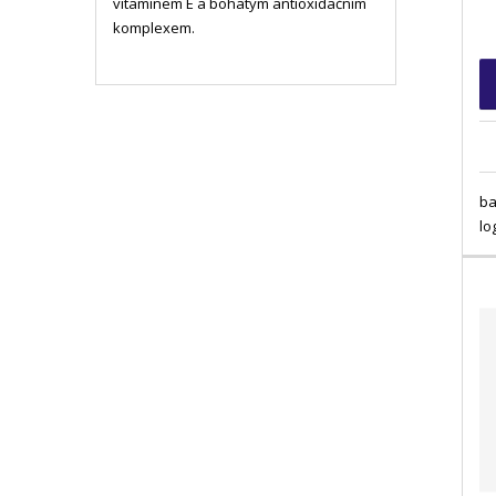
vitamínem E a bohatým antioxidačním
komplexem.
ba
lo