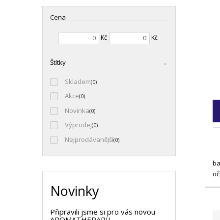
u
Cena
k
t
Min. hodnota
Max. hodnota
Kč
Kč
ů
Štítky
Skladem
(0)
Akce
(0)
Novinka
(0)
Výprodej
(0)
Nejprodávanější
(0)
ba
oč
Novinky
Připravili jsme si pro vás novou
AROMATHERAPII