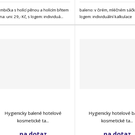
mbička s holící pěnou a holícím břitem
baleno: v čirém, mléčném sáčk
na: uni: 29,- Kč, s logem: individuá...
logem: individuální kalkulace
Hygienicky balené hotelové
Hygienicky hotelové b
kosmetické ta...
kosmetické ta...
na dotaz
na dotaz