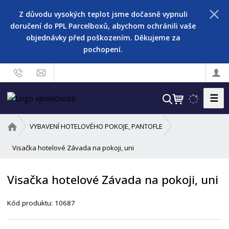
Z důvodu vysokých teplot jsme dočasně vypnuli
doručení do PPL Parcelboxů, abychom ochránili vaše
objednávky před poškozením. Děkujeme za
pochopení.
☰
V
y
h
Ú
VYBAVENÍ HOTELOVÉHO POKOJE, PANTOFLE
l
v
o
Visačka hotelové Závada na pokoji, uni
e
d
d
n
a
Visačka hotelové Závada na pokoji, uni
í
t
s
Kód produktu:
10687
t
r
a