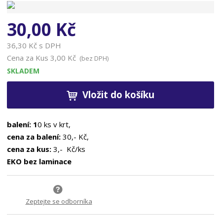
n
a
30,00 Kč
36,30 Kč s DPH
Cena za Kus
3,00 Kč
(bez DPH)
SKLADEM
Vložit do košíku
balení: 1
0 ks v krt,
cena za balení:
30,- Kč,
cena za kus:
3,- Kč/ks
EKO bez laminace
Zeptejte se odborníka