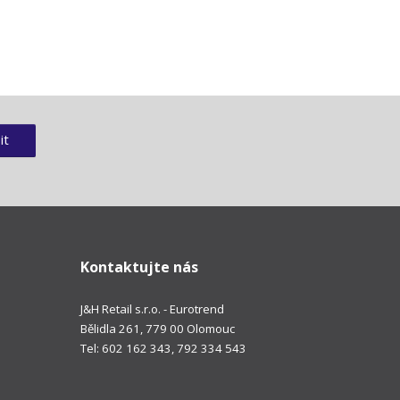
it
Kontaktujte nás
J&H Retail s.r.o. - Eurotrend
Bělidla 261, 779 00 Olomouc
Tel: 602 162 343, 792 334 543