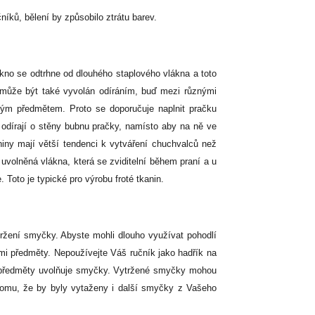
íků, bělení by způsobilo ztrátu barev.
kno se odtrhne od dlouhého staplového vlákna a toto
 může být také vyvolán odíráním, buď mezi různými
ným předmětem. Proto se doporučuje naplnit pračku
 odírají o stěny bubnu pračky, namísto aby na ně ve
niny mají větší tendenci k vytváření chuchvalců než
uvolněná vlákna, která se zviditelní během praní a u
Toto je typické pro výrobu froté tkanin.
ržení smyčky. Abyste mohli dlouho využívat pohodlí
ími předměty. Nepoužívejte Váš ručník jako hadřík na
mi předměty uvolňuje smyčky. Vytržené smyčky mohou
 tomu, že by byly vytaženy i další smyčky z Vašeho