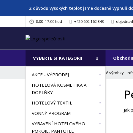
Z důvodu vysokých teplot jsme dočasně vypnuli d
8.00 -17.00 hod
+420 602 162 343
objednav
VYBERTE SI KATEGORII
Obchodn
Ú
Péče o froté výrobky - In
HOTELOVÝ TEXTIL
AKCE - VÝPRODEJ
v
HOTELOVÁ KOSMETIKA A
o
P
d
DOPLŇKY
VŠECHNY KATEGORIE
n
HOTELOVÝ TEXTIL
í
AKCE - VÝPRODEJ
Jak 
s
VONNÝ PROGRAM
t
HOTELOVÁ KOSMETIKA A
VYBAVENÍ HOTELOVÉHO
r
DOPLŇKY
POKOJE, PANTOFLE
a