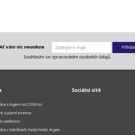
Ať vám nic neunikne
Přihlás
Souhlasím se
zpracováním osobních údajů
.
a
Sociální sítě
ika s logem od 2500 ks
é a parní esence
do wellness
ka v tubičkách řada Hotel, Argan