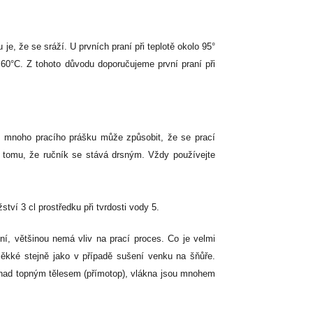
 je, že se sráží. U prvních praní při teplotě okolo 95°
 60°C. Z tohoto důvodu doporučujeme první praní při
liš mnoho pracího prášku může způsobit, že se prací
 tomu, že ručník se stává drsným. Vždy používejte
ství 3 cl prostředku při tvrdosti vody 5.
í, většinou nemá vliv na prací proces. Co je velmi
měkké stejně jako v případě sušení venku na šňůře.
nad topným tělesem (přímotop), vlákna jsou mnohem