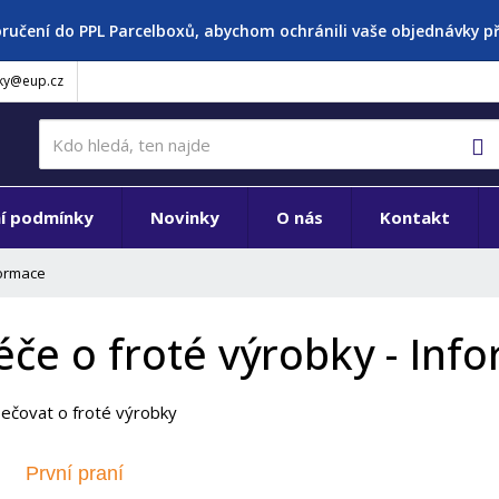
oručení do PPL Parcelboxů, abychom ochránili vaše objednávky 
ky@eup.cz
V
í podmínky
Novinky
O nás
Kontakt
formace
éče o froté výrobky - Inf
pečovat o froté výrobky
První praní