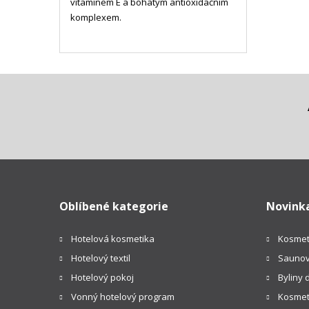
vitamínem E a bohatým antioxidačním
komplexem.
Oblíbené kategorie
Novink
Hotelová kosmetika
Kosmet
Hotelový textil
Saunov
Hotelový pokoj
Byliny 
Vonný hotelový program
Kosmeti