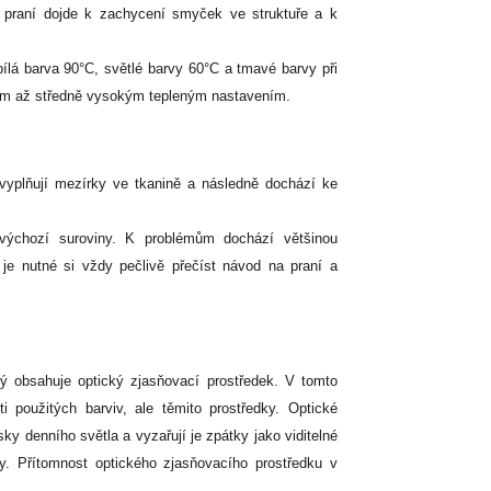
m praní dojde k zachycení smyček ve struktuře a k
e
.
 bílá barva 90°C, světlé barvy 60°C a tmavé barvy při
zkým až středně vysokým tepleným nastavením.
 vyplňují mezírky ve tkanině a následně dochází ke
výchozí suroviny. K problémům dochází většinou
e nutné si vždy pečlivě přečíst návod na praní a
rý obsahuje optický zjasňovací prostředek. V tomto
použitých barviv, ale těmito prostředky. Optické
ky denního světla a vyzařují je zpátky jako viditelné
y. Přítomnost optického zjasňovacího prostředku v