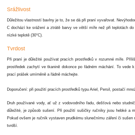
Srážlivost
Důležitou vlastností bavlny je to, že se dá při praní vyvařovat. Nevýhodou
C dochází ke srážení a ztrátě barvy ve větší míře než při teplotách do
nízké teplotě (30°C).
Tvrdost
Při praní je důležité používat pracích prostředků v rozumné míře. Pří
prostředek zachytí ve tkanině dokonce po řádném máchání. To vede k
prací prášek umírněně a řádně máchejte.
Doporučení: při použití pracích prostředků typu Ariel, Persil, postačí množ
Druh používané vody, ať už z vodovodního řadu, dešťová nebo studničn
důležité, je způsob sušení. Při použití sušičky ručníky jsou hebké a 
Pokud ovšem je ručník vystaven prudkému slunečnímu záření či sušen 
tvrdší.