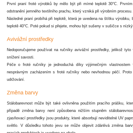
První praní froté výrobků by mělo být při mírné teplotě 30°C. První
odstranění jemného textilního prachu, který vzniká při výrobním procesu
Následné praní probíhá při teplotě, která je uvedena na štítku výrobku,
teplotě 40°C. Poté pokud si přejete, mohou být sušeny v sušičce s ní
Avivážní prostředky
Nedoporučujeme používat na ručníky avivážní prostředky, jelikož tyto
snížení savosti.
Péče o froté ručníky je jednoduchá díky výjimečným vlastnostem 
nesprávným zacházením s froté ručníky nebo nevhodnou péčí. Proto j
udržování.
Změna barvy
Stálobarevnost může být také ovlivněna použitím pracího prášku, kte
případě změna barvy není způsobena nižším stupněm stálobarevnosti 
zjasňovací prostředky jsou produkty, které absorbují neviditelné UV paprs
světlo. V důsledku tohoto jevu se může objevit zdánlivá změna barv
pracích produktech je uvedeno na obale.