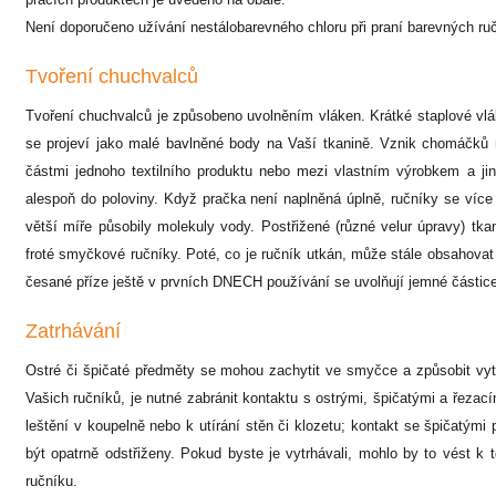
Není doporučeno užívání nestálobarevného chloru při praní barevných ručn
Tvoření chuchvalců
Tvoření chuchvalců je způsobeno uvolněním vláken. Krátké staplové vlá
se projeví jako malé bavlněné body na Vaší tkanině. Vznik chomáčků
částmi jednoho textilního produktu nebo mezi vlastním výrobkem a ji
alespoň do poloviny. Když pračka není naplněná úplně, ručníky se více
větší míře působily molekuly vody. Postřižené (různé velur úpravy) tka
froté smyčkové ručníky. Poté, co je ručník utkán, může stále obsahovat 
česané příze ještě v prvních DNECH používání se uvolňují jemné částice. 
Zatrhávání
Ostré či špičaté předměty se mohou zachytit ve smyčce a způsobit vyt
Vašich ručníků, je nutné zabránit kontaktu s ostrými, špičatými a řezac
leštění v koupelně nebo k utírání stěn či klozetu; kontakt se špičatý
být opatrně odstřiženy. Pokud byste je vytrhávali, mohlo by to vést k
ručníku.