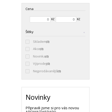
Cena
Min. hodnota
Max. hodnota
Kč
Kč
Štítky
Skladem
(0)
Akce
(0)
Novinka
(0)
Výprodej
(0)
Nejprodávanější
(0)
Novinky
Připravili jsme si pro vás novou
AROMATHERAPII