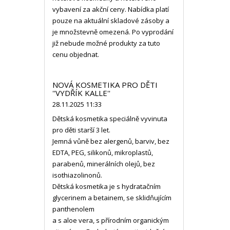
vybavení za akční ceny. Nabídka platí
pouze na aktuální skladové zásoby a
je množstevně omezená. Po vyprodání
již nebude možné produkty za tuto
cenu objednat.
NOVÁ KOSMETIKA PRO DĚTI
''VYDŘÍK KALLE''
28.11.2025 11:33
Dětská kosmetika speciálně vyvinuta
pro děti starší 3 let.
Jemná vůně bez alergenů, barviv, bez
EDTA, PEG, silikonů, mikroplastů,
parabenů, minerálních olejů, bez
isothiazolinonů.
Dětská kosmetika je s hydratačním
glycerinem a betainem, se sklidňujícím
panthenolem
a s aloe vera, s přírodním organickým