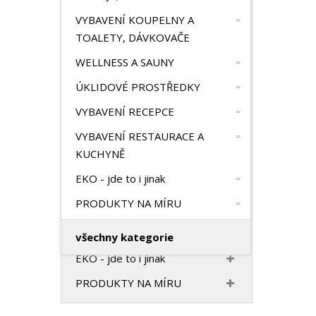
HOTELOVÝ TEXTIL
n
VYBAVENÍ KOUPELNY A
a
VONNÝ PROGRAM
TOALETY, DÁVKOVAČE
VYBAVENÍ HOTELOVÉHO
WELLNESS A SAUNY
POKOJE, PANTOFLE
ÚKLIDOVÉ PROSTŘEDKY
VYBAVENÍ KOUPELNY A
VYBAVENÍ RECEPCE
TOALETY, DÁVKOVAČE
VYBAVENÍ RESTAURACE A
WELLNESS A SAUNY
KUCHYNĚ
ÚKLIDOVÉ PROSTŘEDKY
EKO - jde to i jinak
VYBAVENÍ RECEPCE
PRODUKTY NA MÍRU
VYBAVENÍ RESTAURACE A
KUCHYNĚ
všechny kategorie
EKO - jde to i jinak
PRODUKTY NA MÍRU