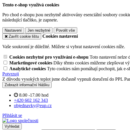
Tento e-shop využívá cookies
Pro chod e-shopu jsou nezbytně aktivovány esenciální soubory cookies
následující tlačítko, je zapnete.
Nastavení
Jen nezbytné
Povolit vše
Cookies nastavení
Zavřít cookie lištu
Vaše soukromí je důležité. Můžete si vybrat nastavení cookies níže.
Cookies nezbytné pro využívání e-shopu
Toto nastavení nelze 
Marketingové cookies
Díky těmto cookies můžeme zlepšovat výko
Analytické cookies
Tyto cookies nám pomáhají pochopit, jak e-s
Potvrzuji
Z důvodu vysokých teplot jsme dočasně vypnuli doručení do PPL Pa
Zobrazit informační hlášku
8.00 -17.00 hod
+420 602 162 343
objednavky@eup.cz
Přihlásit se
Vyhledat