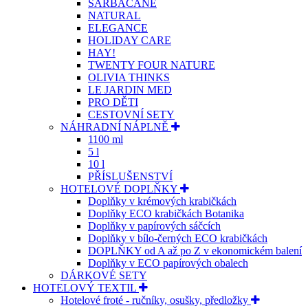
SARBACANE
NATURAL
ELEGANCE
HOLIDAY CARE
HAY!
TWENTY FOUR NATURE
OLIVIA THINKS
LE JARDIN MED
PRO DĚTI
CESTOVNÍ SETY
NÁHRADNÍ NÁPLNĚ
1100 ml
5 l
10 l
PŘÍSLUŠENSTVÍ
HOTELOVÉ DOPLŇKY
Doplňky v krémových krabičkách
Doplňky ECO krabičkách Botanika
Doplňky v papírových sáčcích
Doplňky v bílo-černých ECO krabičkách
DOPLŇKY od A až po Z v ekonomickém balení
Doplňky v ECO papírových obalech
DÁRKOVÉ SETY
HOTELOVÝ TEXTIL
Hotelové froté - ručníky, osušky, předložky