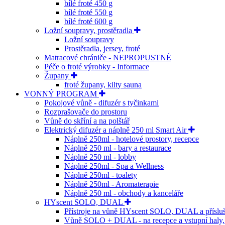
bílé froté 450 g
bílé froté 550 g
bílé froté 600 g
Ložní soupravy, prostěradla
Ložní soupravy
Prostěradla, jersey, froté
Matracové chrániče - NEPROPUSTNÉ
Péče o froté výrobky - Informace
Župany
froté župany, kilty sauna
VONNÝ PROGRAM
Pokojové vůně - difuzér s tyčinkami
Rozprašovače do prostoru
Vůně do skříní a na polštář
Elektrický difuzér a náplně 250 ml Smart Air
Náplně 250ml - hotelové prostory, recepce
Náplně 250 ml - bary a restaurace
Náplně 250 ml - lobby
Náplně 250ml - Spa a Wellness
Náplně 250ml - toalety
Náplně 250ml - Aromaterapie
Náplně 250 ml - obchody a kanceláře
HYscent SOLO, DUAL
Přístroje na vůně HYscent SOLO, DUAL a přísluš
Vůně SOLO + DUAL - na recepce a vstupní haly