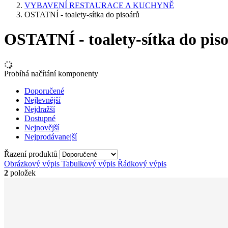
VYBAVENÍ RESTAURACE A KUCHYNĚ
OSTATNÍ - toalety-sítka do pisoárů
OSTATNÍ - toalety-sítka do pis
Probíhá načítání komponenty
Doporučené
Nejlevnější
Nejdražší
Dostupné
Nejnovější
Nejprodávanejší
Řazení produktů
Obrázkový výpis
Tabulkový výpis
Řádkový výpis
2
položek