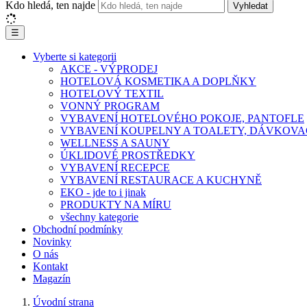
Kdo hledá, ten najde
Vyhledat
☰
Vyberte si kategorii
AKCE - VÝPRODEJ
HOTELOVÁ KOSMETIKA A DOPLŇKY
HOTELOVÝ TEXTIL
VONNÝ PROGRAM
VYBAVENÍ HOTELOVÉHO POKOJE, PANTOFLE
VYBAVENÍ KOUPELNY A TOALETY, DÁVKOVA
WELLNESS A SAUNY
ÚKLIDOVÉ PROSTŘEDKY
VYBAVENÍ RECEPCE
VYBAVENÍ RESTAURACE A KUCHYNĚ
EKO - jde to i jinak
PRODUKTY NA MÍRU
všechny kategorie
Obchodní podmínky
Novinky
O nás
Kontakt
Magazín
Úvodní strana