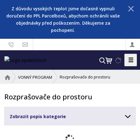
Z důvodu vysokých teplot jsme dočasně vypnuli
doručení do PPL Parcelboxů, abychom ochránili vaše
objednávky před poškozením. Děkujeme za
pochopení.
☰
V
y
h
Ú
Rozprašovače do prostoru
VONNÝ PROGRAM
l
v
o
e
Rozprašovače do prostoru
d
d
n
a
í
t
Zobrazit popis kategorie
s
t
r
a