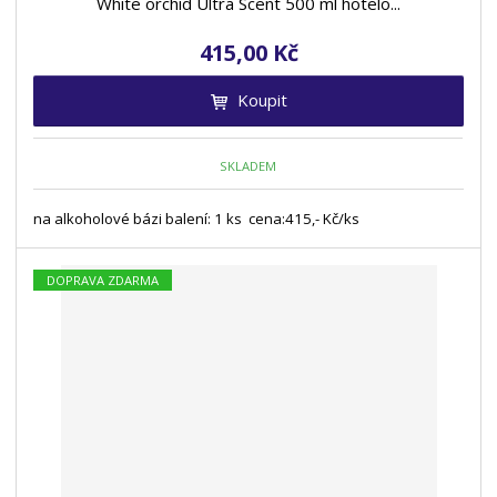
White orchid Ultra Scent 500 ml hotelo...
415,00 Kč
Koupit
SKLADEM
na alkoholové bázi balení: 1 ks cena:415,- Kč/ks
DOPRAVA ZDARMA