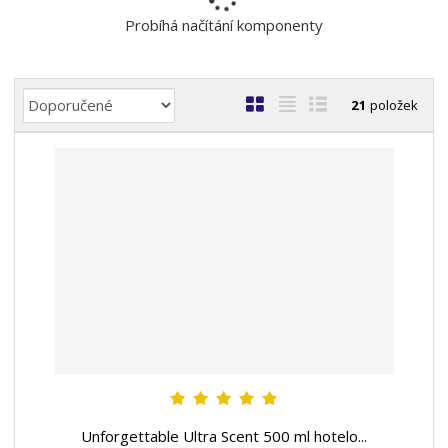
n
Probíhá načítání komponenty
a
Ř
O
T
Ř
21
položek
a
b
a
á
z
r
b
d
e
á
u
k
n
z
l
o
í
k
k
v
p
o
o
ý
r
o
v
v
v
d
ý
ý
ý
u
v
v
p
k
ý
ý
i
t
p
p
s
ů
i
i
s
s
Unforgettable Ultra Scent 500 ml hotelo...