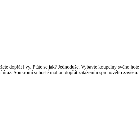
žete dopřát i vy. Ptáte se jak? Jednoduše. Vybavte koupelny svého hot
obí úraz. Soukromí si hosté mohou dopřát zatažením sprchového
závěsu
.