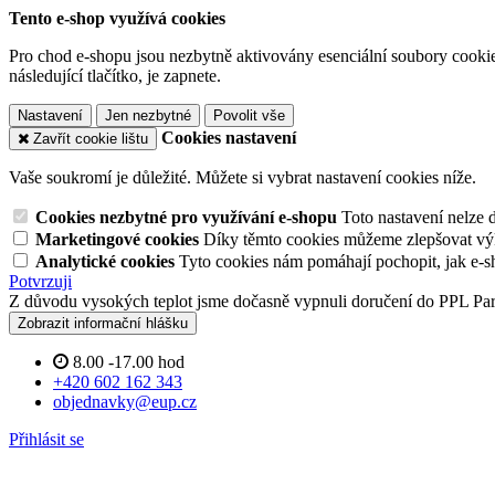
Tento e-shop využívá cookies
Pro chod e-shopu jsou nezbytně aktivovány esenciální soubory cookies
následující tlačítko, je zapnete.
Nastavení
Jen nezbytné
Povolit vše
Cookies nastavení
Zavřít cookie lištu
Vaše soukromí je důležité. Můžete si vybrat nastavení cookies níže.
Cookies nezbytné pro využívání e-shopu
Toto nastavení nelze 
Marketingové cookies
Díky těmto cookies můžeme zlepšovat výko
Analytické cookies
Tyto cookies nám pomáhají pochopit, jak e-s
Potvrzuji
Z důvodu vysokých teplot jsme dočasně vypnuli doručení do PPL Pa
Zobrazit informační hlášku
8.00 -17.00 hod
+420 602 162 343
objednavky@eup.cz
Přihlásit se