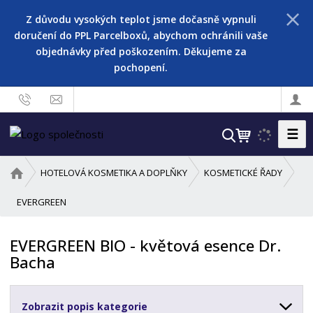
Z důvodu vysokých teplot jsme dočasně vypnuli
doručení do PPL Parcelboxů, abychom ochránili vaše
objednávky před poškozením. Děkujeme za
pochopení.
☰
V
y
h
Ú
HOTELOVÁ KOSMETIKA A DOPLŇKY
KOSMETICKÉ ŘADY
l
v
o
EVERGREEN
e
d
d
n
a
EVERGREEN BIO - květová esence Dr.
í
t
Bacha
s
t
r
Zobrazit popis kategorie
a