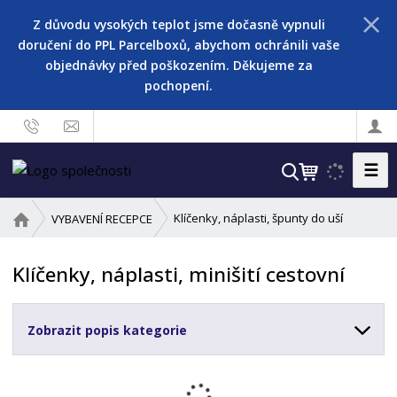
Z důvodu vysokých teplot jsme dočasně vypnuli
doručení do PPL Parcelboxů, abychom ochránili vaše
objednávky před poškozením. Děkujeme za
pochopení.
☰
V
y
h
Ú
Klíčenky, náplasti, špunty do uší
VYBAVENÍ RECEPCE
l
v
o
e
Klíčenky, náplasti, minišití cestovní
d
d
n
a
í
t
Zobrazit popis kategorie
s
t
r
a