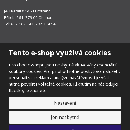
J&H Retail s.r.o. - Eurotrend
Bělidla 261, 779 00 Olomouc
Tel: 602 162 343, 792 334 543
Tento e-shop využívá cookies
Pro chod e-shopu jsou nezbytně aktivovány esenciální
soubory cookies. Pro plnohodnotné poskytování služeb,
personalizaci reklam a analýzu návštěvnosti je však
nutné povolit i volitelné cookies. Kliknutím na následující
tlačítko, je zapnete.
Nastavení
© 2026, EUROTREND
Prohlášení o přístupnosti
|
Ochrana osobních údajů
|
Mapa stránek
|
Všeobecné obchodní podmínky
|
Ochrana oznamovatelů
|
Jen nezbytné
Odstoupení od smlouvy
E