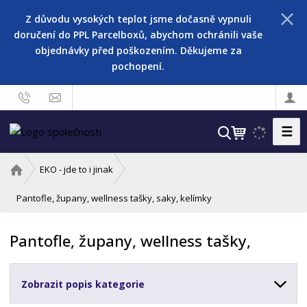
Z důvodu vysokých teplot jsme dočasně vypnuli
doručení do PPL Parcelboxů, abychom ochránili vaše
objednávky před poškozením. Děkujeme za
pochopení.
☰
V
y
h
Ú
EKO - jde to i jinak
l
v
o
Pantofle, župany, wellness tašky, saky, kelímky
e
d
d
n
a
Pantofle, župany, wellness tašky,
í
t
s
t
Zobrazit popis kategorie
r
a