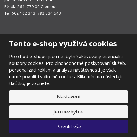
Bělidla 261, 779 00 Olomouc
Tel: 602 162 343, 792 334 543
Tento e-shop využívá cookies
Pro chod e-shopu jsou nezbytně aktivovány esenciální
soubory cookies. Pro plnohodnotné poskytování služeb,
personalizaci reklam a analýzu návštěvnosti je však
nutné povolit i volitelné cookies. Kliknutím na následující
tlačítko, je zapnete.
Nastavení
© 2026, EUROTREND
Prohlášení o přístupnosti
|
Ochrana osobních údajů
|
Mapa stránek
|
Všeobecné obchodní podmínky
|
Ochrana oznamovatelů
|
Jen nezbytné
Odstoupení od smlouvy
E
Povolit vše
B
VYROBILA
R
Á