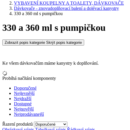
VYBAVENÍ KOUPELNY A TOALETY, DÁVKOVAČE
Dávkovače - znovudoplňovací balení a dolévací kanystry
330 a 360 ml s pumpičkou
330 a 360 ml s pumpičkou
Zobrazit popis kategorie
Skrýt popis kategorie
Ke všem dávkovačům máme kanystry k doplňování.
Probíhá načítání komponenty
Doporučené
Nejlevnější
Nejdražší
Dostupné
Nejnovější
Nejprodávanejší
Řazení produktů
Obrázkový výpis
Tabulkový výpis
Řádkový výpis