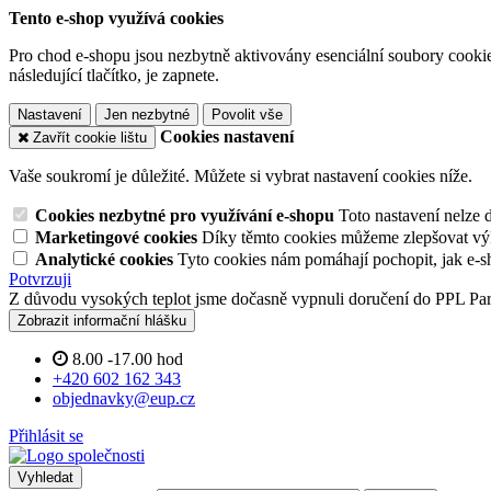
Tento e-shop využívá cookies
Pro chod e-shopu jsou nezbytně aktivovány esenciální soubory cookies
následující tlačítko, je zapnete.
Nastavení
Jen nezbytné
Povolit vše
Cookies nastavení
Zavřít cookie lištu
Vaše soukromí je důležité. Můžete si vybrat nastavení cookies níže.
Cookies nezbytné pro využívání e-shopu
Toto nastavení nelze 
Marketingové cookies
Díky těmto cookies můžeme zlepšovat výko
Analytické cookies
Tyto cookies nám pomáhají pochopit, jak e-s
Potvrzuji
Z důvodu vysokých teplot jsme dočasně vypnuli doručení do PPL Pa
Zobrazit informační hlášku
8.00 -17.00 hod
+420 602 162 343
objednavky@eup.cz
Přihlásit se
Vyhledat