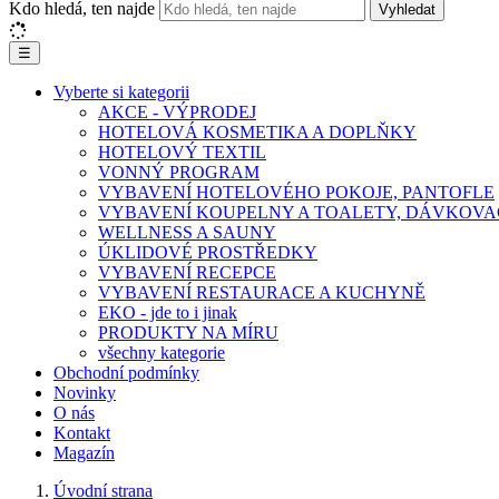
Kdo hledá, ten najde
Vyhledat
☰
Vyberte si kategorii
AKCE - VÝPRODEJ
HOTELOVÁ KOSMETIKA A DOPLŇKY
HOTELOVÝ TEXTIL
VONNÝ PROGRAM
VYBAVENÍ HOTELOVÉHO POKOJE, PANTOFLE
VYBAVENÍ KOUPELNY A TOALETY, DÁVKOVA
WELLNESS A SAUNY
ÚKLIDOVÉ PROSTŘEDKY
VYBAVENÍ RECEPCE
VYBAVENÍ RESTAURACE A KUCHYNĚ
EKO - jde to i jinak
PRODUKTY NA MÍRU
všechny kategorie
Obchodní podmínky
Novinky
O nás
Kontakt
Magazín
Úvodní strana