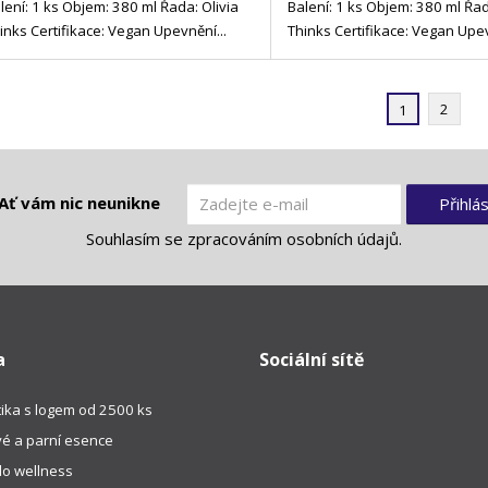
lení: 1 ks Objem: 380 ml Řada: Olivia
Balení: 1 ks Objem: 380 ml Řad
inks Certifikace: Vegan Upevnění...
Thinks Certifikace: Vegan Upev
2
1
Ať vám nic neunikne
Přihlás
Souhlasím se
zpracováním osobních údajů
.
a
Sociální sítě
ika s logem od 2500 ks
é a parní esence
do wellness