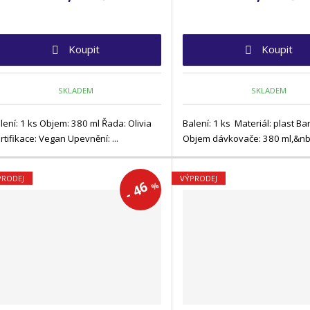
Koupit
Koupit
SKLADEM
SKLADEM
lení: 1 ks Objem: 380 ml Řada: Olivia
Balení: 1 ks Materiál: plast Ba
rtifikace: Vegan Upevnění: ...
Objem dávkovače: 380 ml,&nbs
PRODEJ
VÝPRODEJ
46
%
-