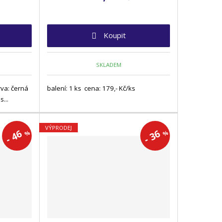
Koupit
SKLADEM
rva: černá
balení: 1 ks cena: 179,- Kč/ks
...
VÝPRODEJ
46
36
%
%
-
-