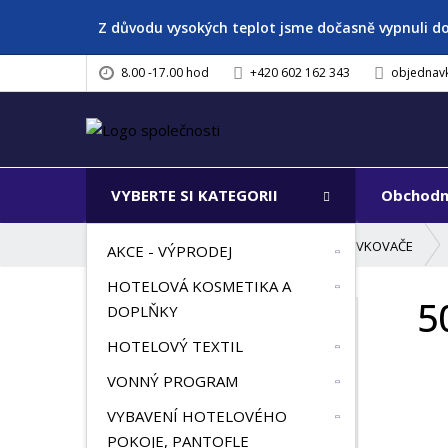
Z důvodu vysokých teplot jsme dočasně vypnuli d
8.00 -17.00 hod
+420 602 162 343
objednav
VYBERTE SI KATEGORII
Obchodn
Ú
VYBAVENÍ KOUPELNY A TOALETY, DÁVKOVAČE
AKCE - VÝPRODEJ
v
HOTELOVÁ KOSMETIKA A
o
5
d
DOPLŇKY
VŠECHNY KATEGORIE
n
HOTELOVÝ TEXTIL
í
AKCE - VÝPRODEJ
s
VONNÝ PROGRAM
t
HOTELOVÁ KOSMETIKA A
VYBAVENÍ HOTELOVÉHO
r
DOPLŇKY
POKOJE, PANTOFLE
a