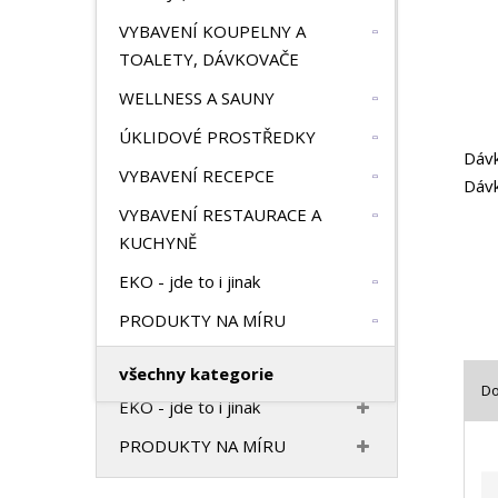
HOTELOVÝ TEXTIL
n
VYBAVENÍ KOUPELNY A
a
VONNÝ PROGRAM
TOALETY, DÁVKOVAČE
VYBAVENÍ HOTELOVÉHO
WELLNESS A SAUNY
POKOJE, PANTOFLE
ÚKLIDOVÉ PROSTŘEDKY
VYBAVENÍ KOUPELNY A
Dávk
VYBAVENÍ RECEPCE
TOALETY, DÁVKOVAČE
Dávk
VYBAVENÍ RESTAURACE A
WELLNESS A SAUNY
KUCHYNĚ
ÚKLIDOVÉ PROSTŘEDKY
EKO - jde to i jinak
VYBAVENÍ RECEPCE
PRODUKTY NA MÍRU
VYBAVENÍ RESTAURACE A
KUCHYNĚ
všechny kategorie
D
EKO - jde to i jinak
Ř
PRODUKTY NA MÍRU
a
z