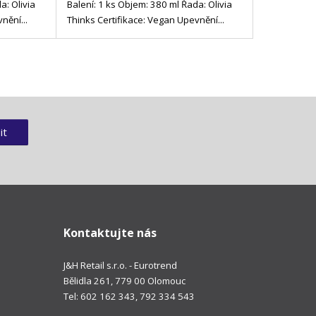
a: Olivia
Balení: 1 ks Objem: 380 ml Řada: Olivia
nění...
Thinks Certifikace: Vegan Upevnění...
it
Kontaktujte nás
J&H Retail s.r.o. - Eurotrend
Bělidla 261, 779 00 Olomouc
Tel: 602 162 343, 792 334 543