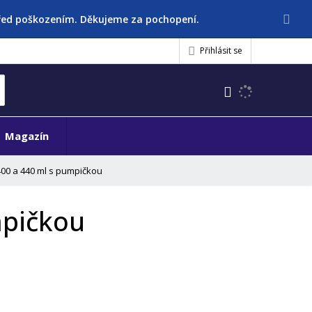
před poškozením. Děkujeme za pochopení.
Přihlásit se
K
yhledat
d
o
h
Magazín
l
e
400 a 440 ml s pumpičkou
d
á
,
mpičkou
t
e
n
n
a
j
d