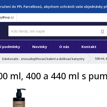
oručení do PPL Parcelboxů, abychom ochránili vaše objednávky 
ky@eup.cz
V
í podmínky
Novinky
O nás
Kontakt
500 ml, 
Dávkovače - znovudoplňovací balení a dolévací kanystry
00 ml, 400 a 440 ml s pu