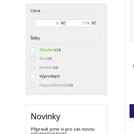
e
n
Cena
í
p
Min. hodnota
Max. hodnota
Kč
Kč
r
o
Štítky
d
u
Skladem
(23)
k
Akce
(0)
t
Novinka
ů
(0)
Výprodej
(9)
Nejprodávanější
(0)
Novinky
Připravili jsme si pro vás novou
AROMATHERAPII