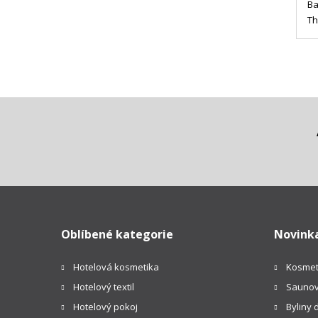
Ba
Th
Oblíbené kategorie
Novink
Hotelová kosmetika
Kosmet
Hotelový textil
Saunov
Hotelový pokoj
Byliny 