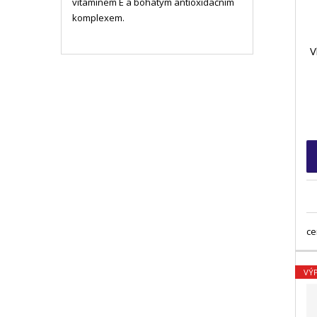
vitamínem E a bohatým antioxidačním
komplexem.
V
ce
VÝ