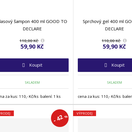
lasový šampon 400 ml GOOD TO
Sprchový gel 400 ml G
DECLARE
DECLARE
110,00 Kč
110,00 Kč
59,90 Kč
59,90 Kč
Koupit
Koupit
SKLADEM
SKLADEM
na za kus: 110,- Kč/ks balení: 1 ks
cena za kus: 110,- Kč/ks balen
PRODEJ
VÝPRODEJ
42
%
-