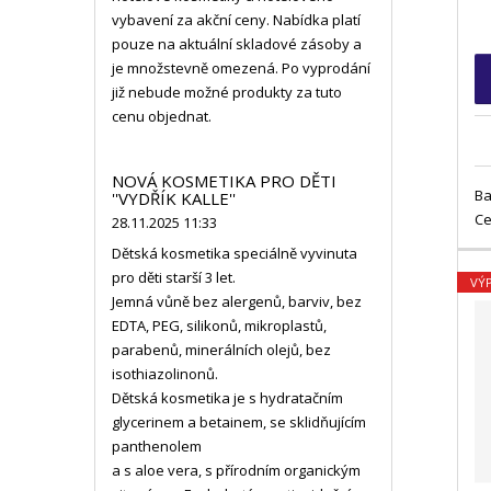
vybavení za akční ceny. Nabídka platí
pouze na aktuální skladové zásoby a
je množstevně omezená. Po vyprodání
již nebude možné produkty za tuto
cenu objednat.
NOVÁ KOSMETIKA PRO DĚTI
Ba
''VYDŘÍK KALLE''
Ce
28.11.2025 11:33
Dětská kosmetika speciálně vyvinuta
pro děti starší 3 let.
VÝ
Jemná vůně bez alergenů, barviv, bez
EDTA, PEG, silikonů, mikroplastů,
parabenů, minerálních olejů, bez
isothiazolinonů.
Dětská kosmetika je s hydratačním
glycerinem a betainem, se sklidňujícím
panthenolem
a s aloe vera, s přírodním organickým