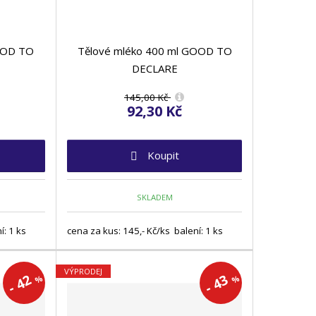
OOD TO
Tělové mléko 400 ml GOOD TO
DECLARE
145,00 Kč
92,30 Kč
Koupit
SKLADEM
í: 1 ks
cena za kus: 145,- Kč/ks balení: 1 ks
VÝPRODEJ
42
43
%
%
-
-