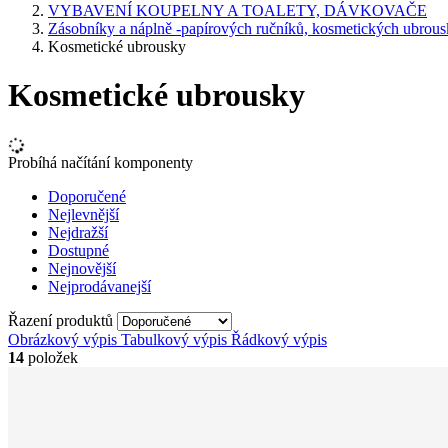
VYBAVENÍ KOUPELNY A TOALETY, DÁVKOVAČE
Zásobníky a náplně -papírových ručníků, kosmetických ubrousk
Kosmetické ubrousky
Kosmetické ubrousky
Probíhá načítání komponenty
Doporučené
Nejlevnější
Nejdražší
Dostupné
Nejnovější
Nejprodávanejší
Řazení produktů
Obrázkový výpis
Tabulkový výpis
Řádkový výpis
14
položek