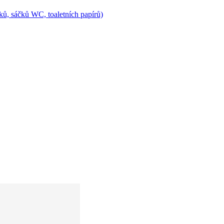
ů, sáčků WC, toaletních papírů)