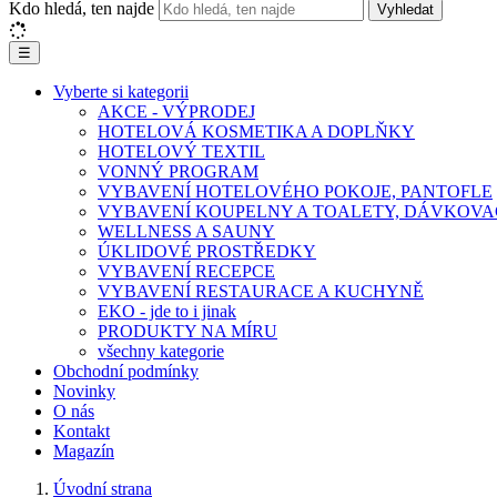
Kdo hledá, ten najde
Vyhledat
☰
Vyberte si kategorii
AKCE - VÝPRODEJ
HOTELOVÁ KOSMETIKA A DOPLŇKY
HOTELOVÝ TEXTIL
VONNÝ PROGRAM
VYBAVENÍ HOTELOVÉHO POKOJE, PANTOFLE
VYBAVENÍ KOUPELNY A TOALETY, DÁVKOVA
WELLNESS A SAUNY
ÚKLIDOVÉ PROSTŘEDKY
VYBAVENÍ RECEPCE
VYBAVENÍ RESTAURACE A KUCHYNĚ
EKO - jde to i jinak
PRODUKTY NA MÍRU
všechny kategorie
Obchodní podmínky
Novinky
O nás
Kontakt
Magazín
Úvodní strana