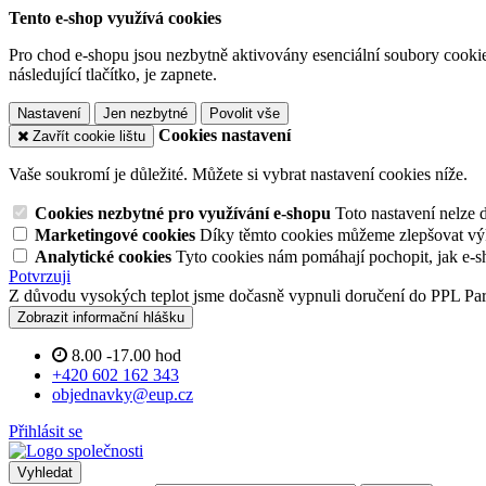
Tento e-shop využívá cookies
Pro chod e-shopu jsou nezbytně aktivovány esenciální soubory cookies
následující tlačítko, je zapnete.
Nastavení
Jen nezbytné
Povolit vše
Cookies nastavení
Zavřít cookie lištu
Vaše soukromí je důležité. Můžete si vybrat nastavení cookies níže.
Cookies nezbytné pro využívání e-shopu
Toto nastavení nelze 
Marketingové cookies
Díky těmto cookies můžeme zlepšovat výko
Analytické cookies
Tyto cookies nám pomáhají pochopit, jak e-s
Potvrzuji
Z důvodu vysokých teplot jsme dočasně vypnuli doručení do PPL Pa
Zobrazit informační hlášku
8.00 -17.00 hod
+420 602 162 343
objednavky@eup.cz
Přihlásit se
Vyhledat