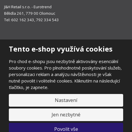
J&H Retail s.r.o. - Eurotrend
Bělidla 261, 779 00 Olomouc
Tel: 602 162 343, 792 334 543
Tento e-shop využívá cookies
Pro chod e-shopu jsou nezbytně aktivovány esenciální
soubory cookies. Pro plnohodnotné poskytování služeb,
personalizaci reklam a analýzu návštěvnosti je však
nutné povolit i volitelné cookies. Kliknutím na následující
tlačítko, je zapnete.
Nastavení
© 2026, EUROTREND
Prohlášení o přístupnosti
|
Ochrana osobních údajů
|
Mapa stránek
|
Všeobecné obchodní podmínky
|
Ochrana oznamovatelů
|
Jen nezbytné
Odstoupení od smlouvy
E
Povolit vše
B
VYROBILA