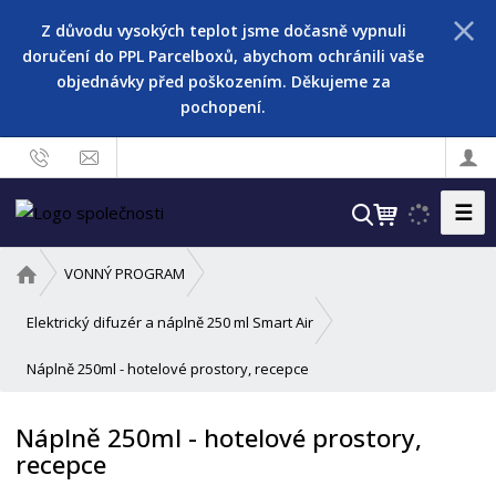
Z důvodu vysokých teplot jsme dočasně vypnuli
doručení do PPL Parcelboxů, abychom ochránili vaše
objednávky před poškozením. Děkujeme za
pochopení.
☰
V
y
h
Ú
VONNÝ PROGRAM
l
v
o
e
Elektrický difuzér a náplně 250 ml Smart Air
d
d
Náplně 250ml - hotelové prostory, recepce
n
a
í
t
s
Náplně 250ml - hotelové prostory,
t
recepce
r
a