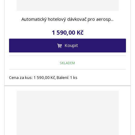
k
ý
ý
i
t
p
p
s
ů
i
i
Automatický hotelový dávkovač pro aerosp...
s
s
1 590,00 Kč
Koupit
SKLADEM
Cena za kus: 1 590,00 Kč, Balení: 1 ks