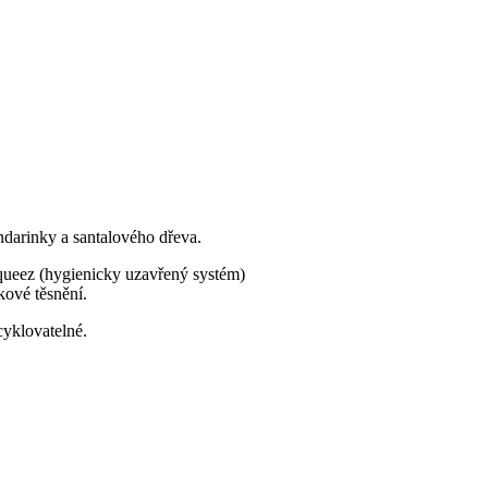
ndarinky a santalového dřeva.
squeez (hygienicky uzavřený systém)
kové těsnění.
cyklovatelné.