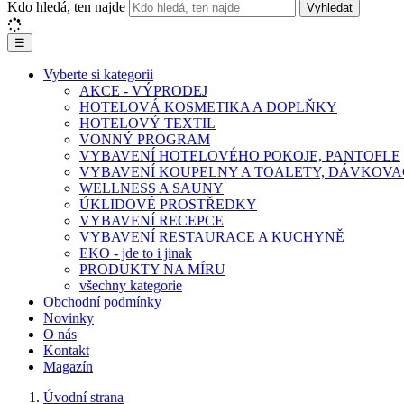
Kdo hledá, ten najde
Vyhledat
☰
Vyberte si kategorii
AKCE - VÝPRODEJ
HOTELOVÁ KOSMETIKA A DOPLŇKY
HOTELOVÝ TEXTIL
VONNÝ PROGRAM
VYBAVENÍ HOTELOVÉHO POKOJE, PANTOFLE
VYBAVENÍ KOUPELNY A TOALETY, DÁVKOVA
WELLNESS A SAUNY
ÚKLIDOVÉ PROSTŘEDKY
VYBAVENÍ RECEPCE
VYBAVENÍ RESTAURACE A KUCHYNĚ
EKO - jde to i jinak
PRODUKTY NA MÍRU
všechny kategorie
Obchodní podmínky
Novinky
O nás
Kontakt
Magazín
Úvodní strana