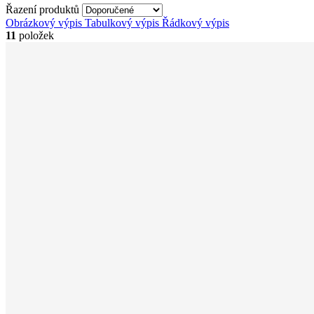
Řazení produktů
Obrázkový výpis
Tabulkový výpis
Řádkový výpis
11
položek