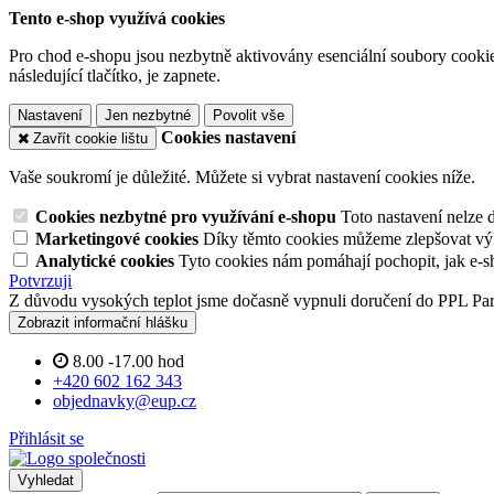
Tento e-shop využívá cookies
Pro chod e-shopu jsou nezbytně aktivovány esenciální soubory cookies
následující tlačítko, je zapnete.
Nastavení
Jen nezbytné
Povolit vše
Cookies nastavení
Zavřít cookie lištu
Vaše soukromí je důležité. Můžete si vybrat nastavení cookies níže.
Cookies nezbytné pro využívání e-shopu
Toto nastavení nelze 
Marketingové cookies
Díky těmto cookies můžeme zlepšovat výko
Analytické cookies
Tyto cookies nám pomáhají pochopit, jak e-s
Potvrzuji
Z důvodu vysokých teplot jsme dočasně vypnuli doručení do PPL Pa
Zobrazit informační hlášku
8.00 -17.00 hod
+420 602 162 343
objednavky@eup.cz
Přihlásit se
Vyhledat