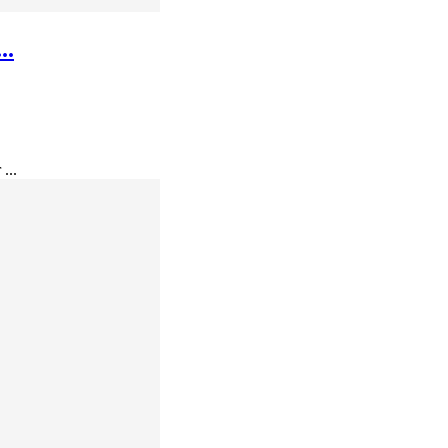
..
...