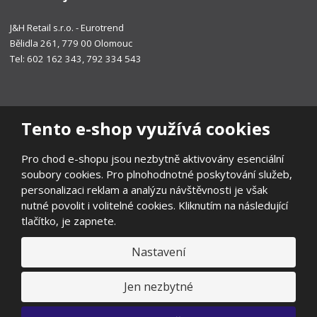
J&H Retail s.r.o. - Eurotrend
Bělidla 261, 779 00 Olomouc
Tel: 602 162 343, 792 334 543
Tento e-shop využívá cookies
Pro chod e-shopu jsou nezbytně aktivovány esenciální
soubory cookies. Pro plnohodnotné poskytování služeb,
personalizaci reklam a analýzu návštěvnosti je však
nutné povolit i volitelné cookies. Kliknutím na následující
tlačítko, je zapnete.
Nastavení
© 2026, EUROTREND
Prohlášení o přístupnosti
|
Ochrana osobních údajů
|
Mapa stránek
|
Všeobecné obchodní podmínky
|
Ochrana oznamovatelů
|
Jen nezbytné
Odstoupení od smlouvy