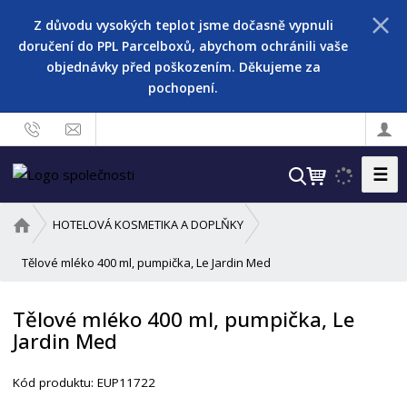
Z důvodu vysokých teplot jsme dočasně vypnuli
doručení do PPL Parcelboxů, abychom ochránili vaše
objednávky před poškozením. Děkujeme za
pochopení.
☰
V
y
h
Ú
HOTELOVÁ KOSMETIKA A DOPLŇKY
l
v
o
Tělové mléko 400 ml, pumpička, Le Jardin Med
e
d
d
n
a
Tělové mléko 400 ml, pumpička, Le
í
t
Jardin Med
s
t
r
Kód produktu:
EUP11722
a