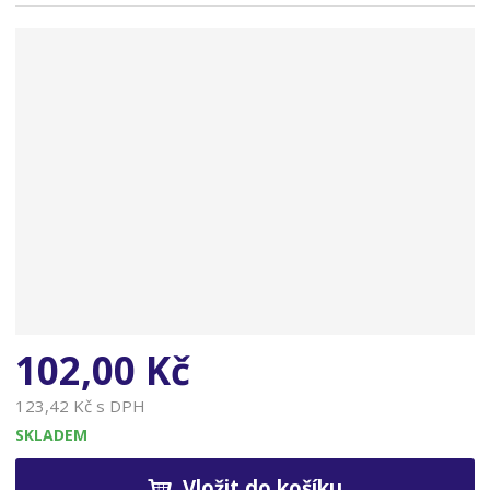
n
a
102,00 Kč
123,42 Kč s DPH
SKLADEM
Vložit do košíku