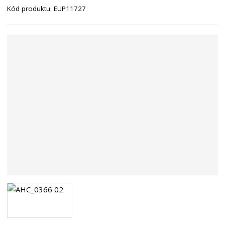
Kód produktu:
EUP11727
n
a