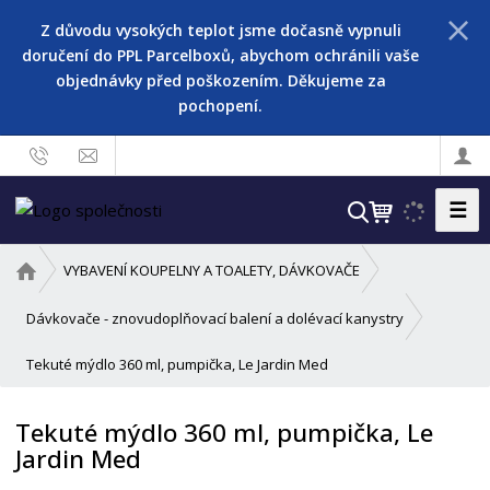
Z důvodu vysokých teplot jsme dočasně vypnuli
doručení do PPL Parcelboxů, abychom ochránili vaše
objednávky před poškozením. Děkujeme za
pochopení.
☰
V
y
h
Ú
VYBAVENÍ KOUPELNY A TOALETY, DÁVKOVAČE
l
v
o
e
Dávkovače - znovudoplňovací balení a dolévací kanystry
d
d
Tekuté mýdlo 360 ml, pumpička, Le Jardin Med
n
a
í
t
s
Tekuté mýdlo 360 ml, pumpička, Le
t
Jardin Med
r
a