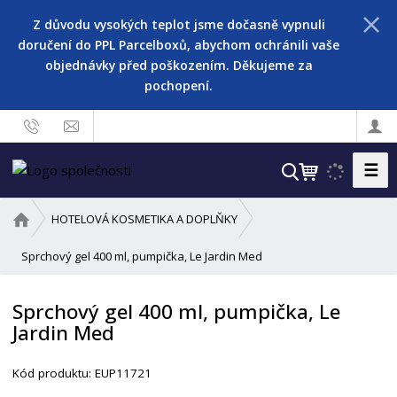
Z důvodu vysokých teplot jsme dočasně vypnuli
doručení do PPL Parcelboxů, abychom ochránili vaše
objednávky před poškozením. Děkujeme za
pochopení.
☰
V
y
h
Ú
HOTELOVÁ KOSMETIKA A DOPLŇKY
l
v
o
Sprchový gel 400 ml, pumpička, Le Jardin Med
e
d
d
n
a
Sprchový gel 400 ml, pumpička, Le
í
t
Jardin Med
s
t
r
Kód produktu:
EUP11721
a