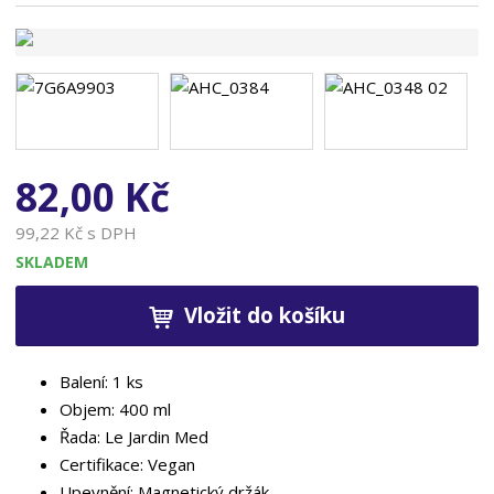
n
a
82,00 Kč
99,22 Kč s DPH
SKLADEM
Vložit do košíku
Balení: 1 ks
Objem: 400 ml
Řada: Le Jardin Med
Certifikace: Vegan
Upevnění:
Magnetický držák