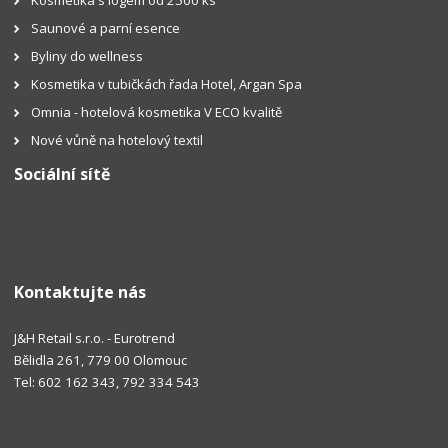
Kosmetika s logem od 2500 ks
Saunové a parní esence
Byliny do wellness
Kosmetika v tubičkách řada Hotel, Argan Spa
Omnia - hotelová kosmetika V ECO kvalitě
Nové vůně na hotelový textil
Sociální sítě
Kontaktujte nás
J&H Retail s.r.o. - Eurotrend
Bělidla 261, 779 00 Olomouc
Tel: 602 162 343, 792 334 543