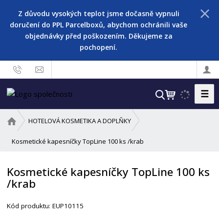
Z důvodu vysokých teplot jsme dočasně vypnuli
doručení do PPL Parcelboxů, abychom ochránili vaše
objednávky před poškozením. Děkujeme za
pochopení.
☰
V
y
h
Ú
HOTELOVÁ KOSMETIKA A DOPLŇKY
l
v
o
Kosmetické kapesníčky TopLine 100 ks /krab
e
d
d
n
a
Kosmetické kapesníčky TopLine 100 ks
í
t
/krab
s
t
r
Kód produktu:
EUP10115
a