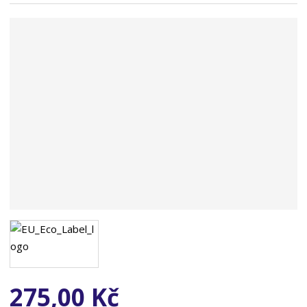
n
a
275,00 Kč