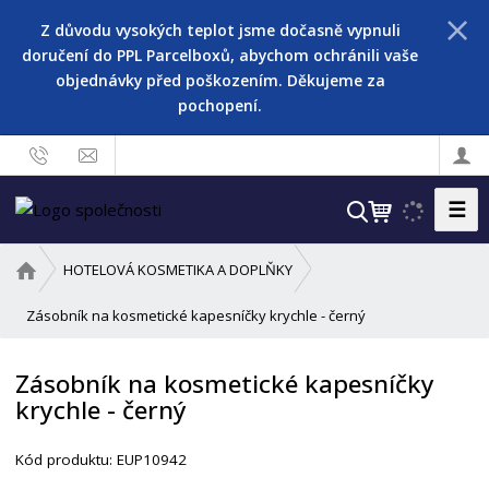
Z důvodu vysokých teplot jsme dočasně vypnuli
doručení do PPL Parcelboxů, abychom ochránili vaše
objednávky před poškozením. Děkujeme za
pochopení.
☰
V
y
h
Ú
HOTELOVÁ KOSMETIKA A DOPLŇKY
l
v
o
Zásobník na kosmetické kapesníčky krychle - černý
e
d
d
n
a
Zásobník na kosmetické kapesníčky
í
t
krychle - černý
s
t
r
Kód produktu:
EUP10942
a