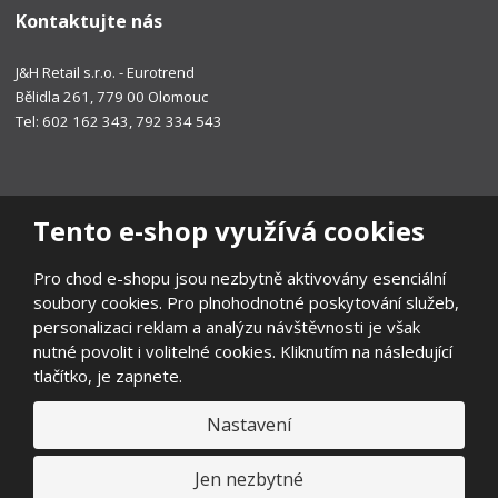
Kontaktujte nás
J&H Retail s.r.o. - Eurotrend
Bělidla 261, 779 00 Olomouc
Tel: 602 162 343, 792 334 543
Tento e-shop využívá cookies
Pro chod e-shopu jsou nezbytně aktivovány esenciální
soubory cookies. Pro plnohodnotné poskytování služeb,
personalizaci reklam a analýzu návštěvnosti je však
nutné povolit i volitelné cookies. Kliknutím na následující
tlačítko, je zapnete.
Nastavení
© 2026, EUROTREND
Prohlášení o přístupnosti
|
Ochrana osobních údajů
|
Mapa stránek
|
Všeobecné obchodní podmínky
|
Ochrana oznamovatelů
|
Jen nezbytné