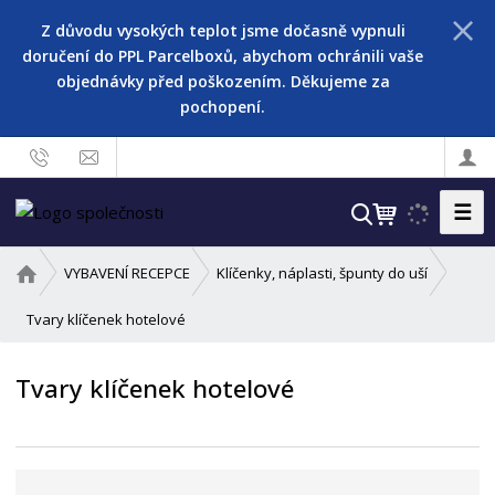
Z důvodu vysokých teplot jsme dočasně vypnuli
doručení do PPL Parcelboxů, abychom ochránili vaše
objednávky před poškozením. Děkujeme za
pochopení.
☰
V
y
h
Ú
VYBAVENÍ RECEPCE
Klíčenky, náplasti, špunty do uší
l
v
o
Tvary klíčenek hotelové
e
d
d
n
a
Tvary klíčenek hotelové
í
t
s
t
r
a