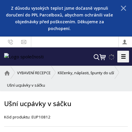
Z důvodu vysokých teplot jsme dočasně vypnuli
doručení do PPL Parcelboxů, abychom ochránili vaše
objednávky před poškozením. Děkujeme za
pochopení.
☰
V
y
h
Ú
VYBAVENÍ RECEPCE
Klíčenky, náplasti, špunty do uší
l
v
o
Ušní ucpávky v sáčku
e
d
d
n
a
Ušní ucpávky v sáčku
í
t
s
Kód produktu:
EUP10812
t
r
a