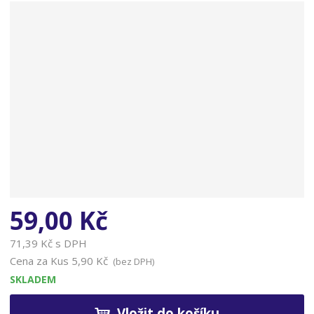
n
a
59,00 Kč
71,39 Kč s DPH
Cena za Kus
5,90 Kč
(bez DPH)
SKLADEM
Vložit do košíku