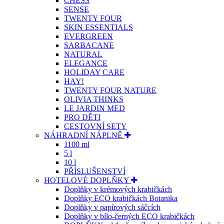
CHESS
SENSE
TWENTY FOUR
SKIN ESSENTIALS
EVERGREEN
SARBACANE
NATURAL
ELEGANCE
HOLIDAY CARE
HAY!
TWENTY FOUR NATURE
OLIVIA THINKS
LE JARDIN MED
PRO DĚTI
CESTOVNÍ SETY
NÁHRADNÍ NÁPLNĚ
1100 ml
5 l
10 l
PŘÍSLUŠENSTVÍ
HOTELOVÉ DOPLŇKY
Doplňky v krémových krabičkách
Doplňky ECO krabičkách Botanika
Doplňky v papírových sáčcích
Doplňky v bílo-černých ECO krabičkách