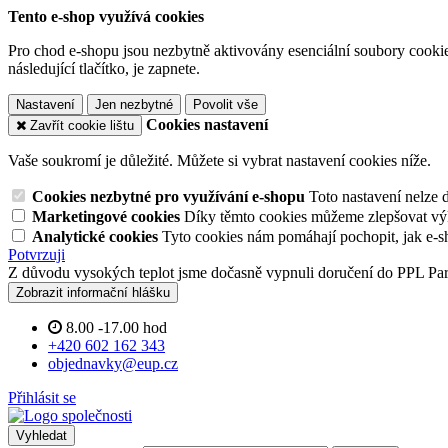
Tento e-shop využívá cookies
Pro chod e-shopu jsou nezbytně aktivovány esenciální soubory cookies
následující tlačítko, je zapnete.
Nastavení
Jen nezbytné
Povolit vše
Cookies nastavení
Zavřít cookie lištu
Vaše soukromí je důležité. Můžete si vybrat nastavení cookies níže.
Cookies nezbytné pro využívání e-shopu
Toto nastavení nelze 
Marketingové cookies
Díky těmto cookies můžeme zlepšovat výko
Analytické cookies
Tyto cookies nám pomáhají pochopit, jak e-s
Potvrzuji
Z důvodu vysokých teplot jsme dočasně vypnuli doručení do PPL Pa
Zobrazit informační hlášku
8.00 -17.00 hod
+420 602 162 343
objednavky@eup.cz
Přihlásit se
Vyhledat