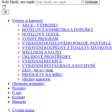
Kdo hledá, ten najde
Vyhledat
☰
Vyberte si kategorii
AKCE - VÝPRODEJ
HOTELOVÁ KOSMETIKA A DOPLŇKY
HOTELOVÝ TEXTIL
VONNÝ PROGRAM
VYBAVENÍ HOTELOVÉHO POKOJE, PANTOFLE
VYBAVENÍ KOUPELNY A TOALETY, DÁVKOVA
WELLNESS A SAUNY
ÚKLIDOVÉ PROSTŘEDKY
VYBAVENÍ RECEPCE
VYBAVENÍ RESTAURACE A KUCHYNĚ
EKO - jde to i jinak
PRODUKTY NA MÍRU
všechny kategorie
Obchodní podmínky
Novinky
O nás
Kontakt
Magazín
Úvodní strana