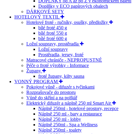
DOPLŇKY od A až po Z v ekonomickém balení
Doplňky v ECO papírových obalech
DÁRKOVÉ SETY
HOTELOVÝ TEXTIL
Hotelové froté - ručníky, osušky, předložky
bílé froté 450 g
bílé froté 550 g
bílé froté 600 g
Ložní soupravy, prostěradla
Ložní soupravy
Prostěradla, jersey, froté
Matracové chrániče - NEPROPUSTNÉ
Péče o froté výrobky - Informace
Župany
froté župany, kilty sauna
VONNÝ PROGRAM
Pokojové vůně - difuzér s tyčinkami
Rozprašovače do prostoru
Vůně do skříní a na polštář
Elektrický difuzér a náplně 250 ml Smart Air
Náplně 250ml - hotelové prostory, recepce
Náplně 250 ml - bary a restaurace
Náplně 250 ml - lobby
Náplně 250ml - Spa a Wellness
Náplně 250ml - toalety