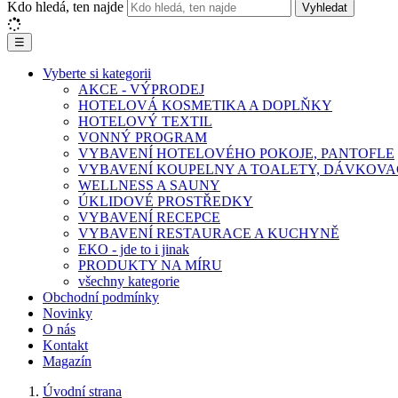
Kdo hledá, ten najde
Vyhledat
☰
Vyberte si kategorii
AKCE - VÝPRODEJ
HOTELOVÁ KOSMETIKA A DOPLŇKY
HOTELOVÝ TEXTIL
VONNÝ PROGRAM
VYBAVENÍ HOTELOVÉHO POKOJE, PANTOFLE
VYBAVENÍ KOUPELNY A TOALETY, DÁVKOVA
WELLNESS A SAUNY
ÚKLIDOVÉ PROSTŘEDKY
VYBAVENÍ RECEPCE
VYBAVENÍ RESTAURACE A KUCHYNĚ
EKO - jde to i jinak
PRODUKTY NA MÍRU
všechny kategorie
Obchodní podmínky
Novinky
O nás
Kontakt
Magazín
Úvodní strana