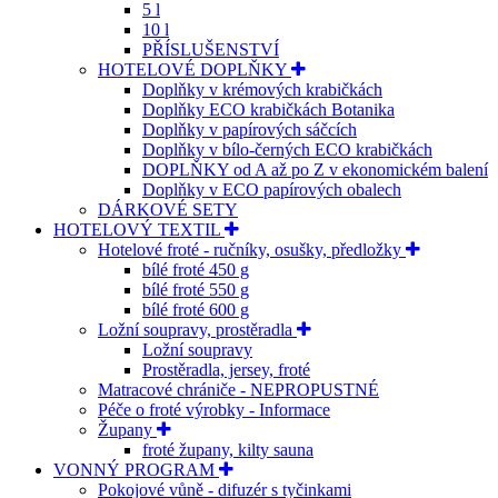
5 l
10 l
PŘÍSLUŠENSTVÍ
HOTELOVÉ DOPLŇKY
Doplňky v krémových krabičkách
Doplňky ECO krabičkách Botanika
Doplňky v papírových sáčcích
Doplňky v bílo-černých ECO krabičkách
DOPLŇKY od A až po Z v ekonomickém balení
Doplňky v ECO papírových obalech
DÁRKOVÉ SETY
HOTELOVÝ TEXTIL
Hotelové froté - ručníky, osušky, předložky
bílé froté 450 g
bílé froté 550 g
bílé froté 600 g
Ložní soupravy, prostěradla
Ložní soupravy
Prostěradla, jersey, froté
Matracové chrániče - NEPROPUSTNÉ
Péče o froté výrobky - Informace
Župany
froté župany, kilty sauna
VONNÝ PROGRAM
Pokojové vůně - difuzér s tyčinkami