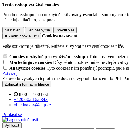
Tento e-shop využívá cookies
Pro chod e-shopu jsou nezbytně aktivovány esenciální soubory cookies
následující tlačítko, je zapnete.
Nastavení
Jen nezbytné
Povolit vše
Cookies nastavení
Zavřít cookie lištu
Vaše soukromí je důležité. Můžete si vybrat nastavení cookies níže.
Cookies nezbytné pro využívání e-shopu
Toto nastavení nelze 
Marketingové cookies
Díky těmto cookies můžeme zlepšovat výko
Analytické cookies
Tyto cookies nám pomáhají pochopit, jak e-s
Potvrzuji
Z důvodu vysokých teplot jsme dočasně vypnuli doručení do PPL Pa
Zobrazit informační hlášku
8.00 -17.00 hod
+420 602 162 343
objednavky@eup.cz
Přihlásit se
Vyhledat