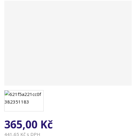
n
a
365,00 Kč
441,65 Kč s DPH