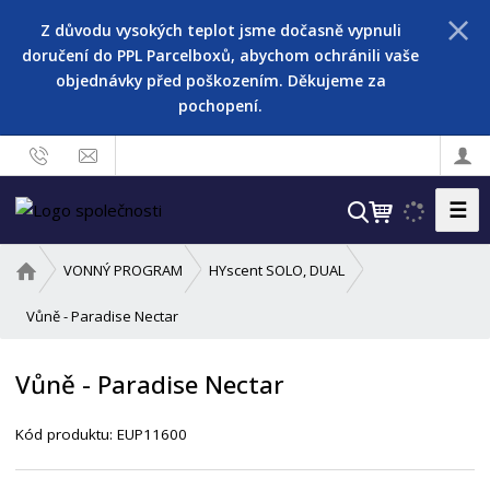
Z důvodu vysokých teplot jsme dočasně vypnuli
doručení do PPL Parcelboxů, abychom ochránili vaše
objednávky před poškozením. Děkujeme za
pochopení.
☰
V
y
h
Ú
VONNÝ PROGRAM
HYscent SOLO, DUAL
l
v
o
Vůně - Paradise Nectar
e
d
d
n
a
Vůně - Paradise Nectar
í
t
s
Kód produktu:
EUP11600
t
r
a