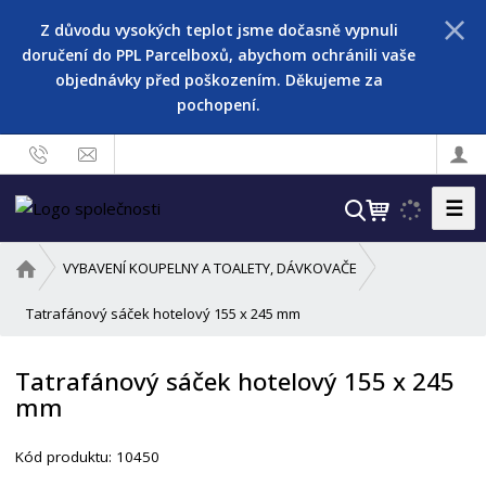
Z důvodu vysokých teplot jsme dočasně vypnuli
doručení do PPL Parcelboxů, abychom ochránili vaše
objednávky před poškozením. Děkujeme za
pochopení.
☰
V
y
h
Ú
VYBAVENÍ KOUPELNY A TOALETY, DÁVKOVAČE
l
v
o
Tatrafánový sáček hotelový 155 x 245 mm
e
d
d
n
a
Tatrafánový sáček hotelový 155 x 245
í
t
mm
s
t
r
Kód produktu:
10450
a