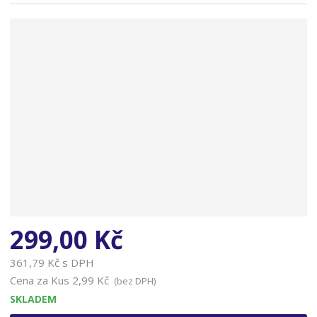
n
a
299,00 Kč
361,79 Kč s DPH
Cena za Kus
2,99 Kč
(bez DPH)
SKLADEM