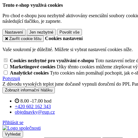
Tento e-shop využívá cookies
Pro chod e-shopu jsou nezbytně aktivovány esenciální soubory cookies
následující tlačítko, je zapnete.
Nastavení
Jen nezbytné
Povolit vše
Cookies nastavení
Zavřít cookie lištu
Vaše soukromí je důležité. Můžete si vybrat nastavení cookies níže.
Cookies nezbytné pro využívání e-shopu
Toto nastavení nelze 
Marketingové cookies
Díky těmto cookies můžeme zlepšovat výko
Analytické cookies
Tyto cookies nám pomáhají pochopit, jak e-s
Potvrzuji
Z důvodu vysokých teplot jsme dočasně vypnuli doručení do PPL Pa
Zobrazit informační hlášku
8.00 -17.00 hod
+420 602 162 343
objednavky@eup.cz
Přihlásit se
Vyhledat