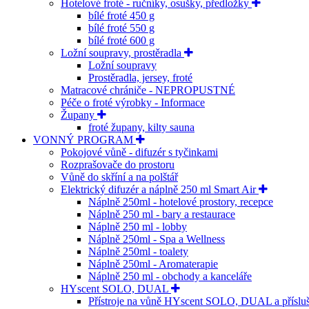
Hotelové froté - ručníky, osušky, předložky
bílé froté 450 g
bílé froté 550 g
bílé froté 600 g
Ložní soupravy, prostěradla
Ložní soupravy
Prostěradla, jersey, froté
Matracové chrániče - NEPROPUSTNÉ
Péče o froté výrobky - Informace
Župany
froté župany, kilty sauna
VONNÝ PROGRAM
Pokojové vůně - difuzér s tyčinkami
Rozprašovače do prostoru
Vůně do skříní a na polštář
Elektrický difuzér a náplně 250 ml Smart Air
Náplně 250ml - hotelové prostory, recepce
Náplně 250 ml - bary a restaurace
Náplně 250 ml - lobby
Náplně 250ml - Spa a Wellness
Náplně 250ml - toalety
Náplně 250ml - Aromaterapie
Náplně 250 ml - obchody a kanceláře
HYscent SOLO, DUAL
Přístroje na vůně HYscent SOLO, DUAL a přísluš