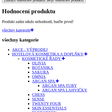
Zobrazit hodnocení produktu
Skrýt hodnocení produktu
Hodnocení produktu
Produkt zatím nikdo nehodnotil, buďte první!
všechny kategorie
všechny kategorie
AKCE - VÝPRODEJ
HOTELOVÁ KOSMETIKA A DOPLŇKY
KOSMETICKÉ ŘADY
OLIVIA
BOTANIKA
SAKURA
OMNIA
ARGAN SPA
ARGAN SPA TUBY
ARGAN SPA LAHVIČKY
CHESS
SENSE
TWENTY FOUR
SKIN ESSENTIALS