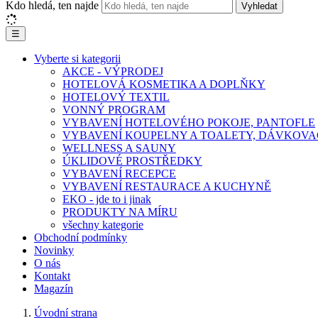
Kdo hledá, ten najde
Vyhledat
☰
Vyberte si kategorii
AKCE - VÝPRODEJ
HOTELOVÁ KOSMETIKA A DOPLŇKY
HOTELOVÝ TEXTIL
VONNÝ PROGRAM
VYBAVENÍ HOTELOVÉHO POKOJE, PANTOFLE
VYBAVENÍ KOUPELNY A TOALETY, DÁVKOVA
WELLNESS A SAUNY
ÚKLIDOVÉ PROSTŘEDKY
VYBAVENÍ RECEPCE
VYBAVENÍ RESTAURACE A KUCHYNĚ
EKO - jde to i jinak
PRODUKTY NA MÍRU
všechny kategorie
Obchodní podmínky
Novinky
O nás
Kontakt
Magazín
Úvodní strana