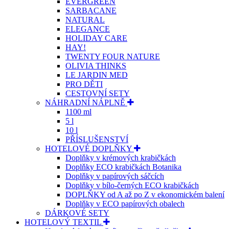
EVERGREEN
SARBACANE
NATURAL
ELEGANCE
HOLIDAY CARE
HAY!
TWENTY FOUR NATURE
OLIVIA THINKS
LE JARDIN MED
PRO DĚTI
CESTOVNÍ SETY
NÁHRADNÍ NÁPLNĚ
1100 ml
5 l
10 l
PŘÍSLUŠENSTVÍ
HOTELOVÉ DOPLŇKY
Doplňky v krémových krabičkách
Doplňky ECO krabičkách Botanika
Doplňky v papírových sáčcích
Doplňky v bílo-černých ECO krabičkách
DOPLŇKY od A až po Z v ekonomickém balení
Doplňky v ECO papírových obalech
DÁRKOVÉ SETY
HOTELOVÝ TEXTIL