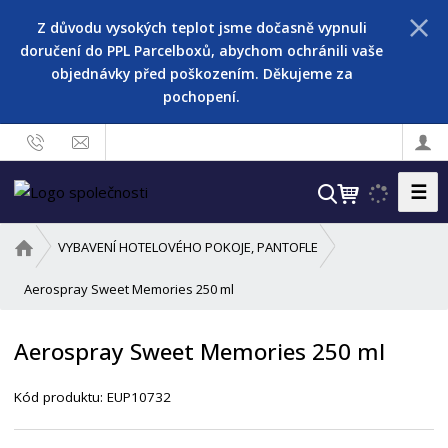
Z důvodu vysokých teplot jsme dočasně vypnuli
doručení do PPL Parcelboxů, abychom ochránili vaše
objednávky před poškozením. Děkujeme za
pochopení.
☰
V
y
h
Ú
VYBAVENÍ HOTELOVÉHO POKOJE, PANTOFLE
l
v
o
Aerospray Sweet Memories 250 ml
e
d
d
n
a
Aerospray Sweet Memories 250 ml
í
t
s
Kód produktu:
EUP10732
t
r
a