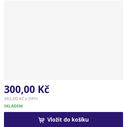
n
a
300,00 Kč
363,00 Kč s DPH
SKLADEM
Vložit do košíku