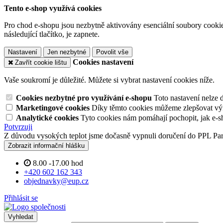
Tento e-shop využívá cookies
Pro chod e-shopu jsou nezbytně aktivovány esenciální soubory cookies
následující tlačítko, je zapnete.
Nastavení
Jen nezbytné
Povolit vše
Cookies nastavení
Zavřít cookie lištu
Vaše soukromí je důležité. Můžete si vybrat nastavení cookies níže.
Cookies nezbytné pro využívání e-shopu
Toto nastavení nelze 
Marketingové cookies
Díky těmto cookies můžeme zlepšovat výko
Analytické cookies
Tyto cookies nám pomáhají pochopit, jak e-s
Potvrzuji
Z důvodu vysokých teplot jsme dočasně vypnuli doručení do PPL Pa
Zobrazit informační hlášku
8.00 -17.00 hod
+420 602 162 343
objednavky@eup.cz
Přihlásit se
Vyhledat