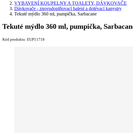
VYBAVENÍ KOUPELNY A TOALETY, DÁVKOVAČE
Dávkovače - znovudoplňovací balení a dolévací kanystry
Tekuté mýdlo 360 ml, pumpička, Sarbacane
Tekuté mýdlo 360 ml, pumpička, Sarbacan
Kód produktu:
EUP11718