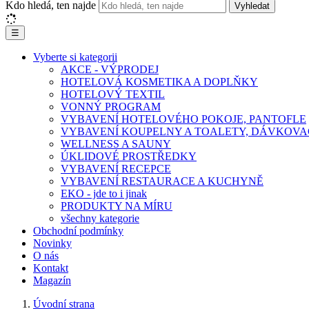
Kdo hledá, ten najde
Vyhledat
☰
Vyberte si kategorii
AKCE - VÝPRODEJ
HOTELOVÁ KOSMETIKA A DOPLŇKY
HOTELOVÝ TEXTIL
VONNÝ PROGRAM
VYBAVENÍ HOTELOVÉHO POKOJE, PANTOFLE
VYBAVENÍ KOUPELNY A TOALETY, DÁVKOVA
WELLNESS A SAUNY
ÚKLIDOVÉ PROSTŘEDKY
VYBAVENÍ RECEPCE
VYBAVENÍ RESTAURACE A KUCHYNĚ
EKO - jde to i jinak
PRODUKTY NA MÍRU
všechny kategorie
Obchodní podmínky
Novinky
O nás
Kontakt
Magazín
Úvodní strana