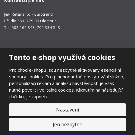
Kontaktujte nás
J&H Retail s.r.o. - Eurotrend
Bělidla 261, 779 00 Olomouc
Tel: 602 162 343, 792 334 543
Tento e-shop využívá cookies
Pro chod e-shopu jsou nezbytně aktivovány esenciální
soubory cookies. Pro plnohodnotné poskytování služeb,
personalizaci reklam a analýzu návštěvnosti je však
nutné povolit i volitelné cookies. Kliknutím na následující
tlačítko, je zapnete.
Nastavení
© 2026, EUROTREND
Prohlášení o přístupnosti
|
Ochrana osobních údajů
|
Mapa stránek
|
Všeobecné obchodní podmínky
|
Ochrana oznamovatelů
|
Jen nezbytné
Odstoupení od smlouvy