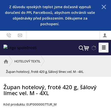
Z důvodu vysokých teplot jsme dočasně vypnuli
doručení do PPL Parcelboxů, abychom ochránili vaše
objednávky před poškozením. Děkujeme za
pochopení.
☰
V
y
h
Ú
HOTELOVÝ TEXTIL
l
v
o
Župan hotelový, froté 420 g, šálový límec vel. M - 4XL
e
d
d
n
a
Župan hotelový, froté 420 g, šálový
í
t
límec vel. M - 4XL
s
t
r
Kód produktu:
EUP0000007TUR_M
a