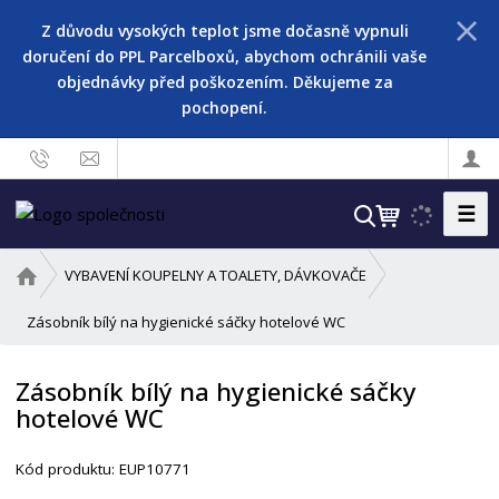
Z důvodu vysokých teplot jsme dočasně vypnuli
doručení do PPL Parcelboxů, abychom ochránili vaše
objednávky před poškozením. Děkujeme za
pochopení.
☰
V
y
h
Ú
VYBAVENÍ KOUPELNY A TOALETY, DÁVKOVAČE
l
v
o
Zásobník bílý na hygienické sáčky hotelové WC
e
d
d
n
a
Zásobník bílý na hygienické sáčky
í
t
hotelové WC
s
t
r
Kód produktu:
EUP10771
a