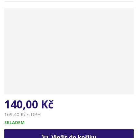
n
a
140,00 Kč
169,40 Kč s DPH
SKLADEM
Vložit do košíku