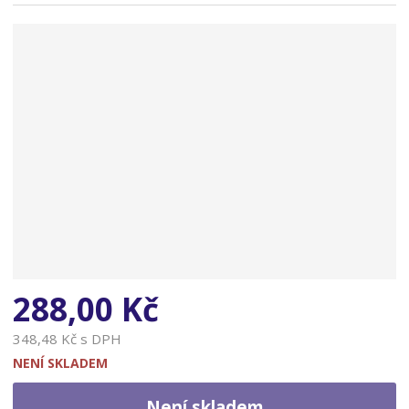
n
a
288,00 Kč
348,48 Kč s DPH
NENÍ SKLADEM
Není skladem