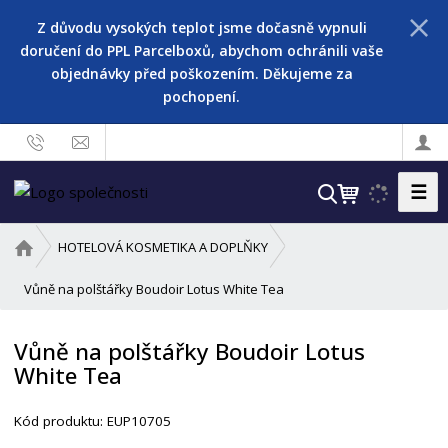
Z důvodu vysokých teplot jsme dočasně vypnuli
doručení do PPL Parcelboxů, abychom ochránili vaše
objednávky před poškozením. Děkujeme za
pochopení.
☰
V
y
h
Ú
HOTELOVÁ KOSMETIKA A DOPLŇKY
l
v
o
Vůně na polštářky Boudoir Lotus White Tea
e
d
d
n
a
Vůně na polštářky Boudoir Lotus
í
t
White Tea
s
t
r
Kód produktu:
EUP10705
a