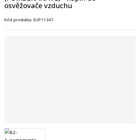
osvěžovače vzduchu
n
a
Kód produktu:
EUP11347