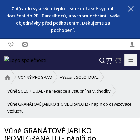
Z důvodu vysokých teplot jsme dočasně vypnuli
doručení do PPL Parcelboxů, abychom ochránili vaše
objednávky před poškozením. Děkujeme za
pochopení.
☰
V
y
h
Ú
VONNÝ PROGRAM
HYscent SOLO, DUAL
l
v
o
e
Vůně SOLO + DUAL - na recepce a vstupní haly, chodby
d
d
Vůně GRANÁTOVÉ JABLKO (POMEGRANATE) - náplň do osvěžovače
n
a
vzduchu
í
t
s
t
Vůně GRANÁTOVÉ JABLKO
r
(POMEGRANATE) - náplň do
a