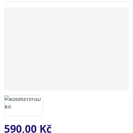
n
a
590,00 Kč