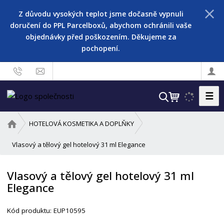
Z důvodu vysokých teplot jsme dočasně vypnuli
doručení do PPL Parcelboxů, abychom ochránili vaše
objednávky před poškozením. Děkujeme za
pochopení.
☰
V
y
h
Ú
HOTELOVÁ KOSMETIKA A DOPLŇKY
l
v
o
Vlasový a tělový gel hotelový 31 ml Elegance
e
d
d
n
a
Vlasový a tělový gel hotelový 31 ml
í
t
Elegance
s
t
r
Kód produktu:
EUP10595
a