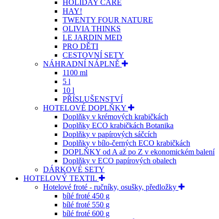
HOLIDAY CARE
HAY!
TWENTY FOUR NATURE
OLIVIA THINKS
LE JARDIN MED
PRO DĚTI
CESTOVNÍ SETY
NÁHRADNÍ NÁPLNĚ
1100 ml
5 l
10 l
PŘÍSLUŠENSTVÍ
HOTELOVÉ DOPLŇKY
Doplňky v krémových krabičkách
Doplňky ECO krabičkách Botanika
Doplňky v papírových sáčcích
Doplňky v bílo-černých ECO krabičkách
DOPLŇKY od A až po Z v ekonomickém balení
Doplňky v ECO papírových obalech
DÁRKOVÉ SETY
HOTELOVÝ TEXTIL
Hotelové froté - ručníky, osušky, předložky
bílé froté 450 g
bílé froté 550 g
bílé froté 600 g