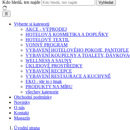
Kdo hledá, ten najde
Vyhledat
☰
Vyberte si kategorii
AKCE - VÝPRODEJ
HOTELOVÁ KOSMETIKA A DOPLŇKY
HOTELOVÝ TEXTIL
VONNÝ PROGRAM
VYBAVENÍ HOTELOVÉHO POKOJE, PANTOFLE
VYBAVENÍ KOUPELNY A TOALETY, DÁVKOVA
WELLNESS A SAUNY
ÚKLIDOVÉ PROSTŘEDKY
VYBAVENÍ RECEPCE
VYBAVENÍ RESTAURACE A KUCHYNĚ
EKO - jde to i jinak
PRODUKTY NA MÍRU
všechny kategorie
Obchodní podmínky
Novinky
O nás
Kontakt
Magazín
Úvodní strana