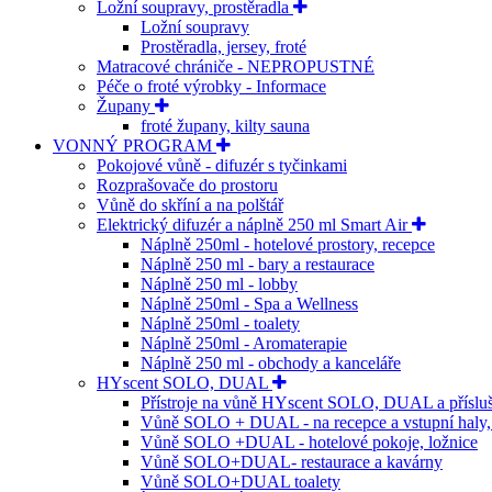
Ložní soupravy, prostěradla
Ložní soupravy
Prostěradla, jersey, froté
Matracové chrániče - NEPROPUSTNÉ
Péče o froté výrobky - Informace
Župany
froté župany, kilty sauna
VONNÝ PROGRAM
Pokojové vůně - difuzér s tyčinkami
Rozprašovače do prostoru
Vůně do skříní a na polštář
Elektrický difuzér a náplně 250 ml Smart Air
Náplně 250ml - hotelové prostory, recepce
Náplně 250 ml - bary a restaurace
Náplně 250 ml - lobby
Náplně 250ml - Spa a Wellness
Náplně 250ml - toalety
Náplně 250ml - Aromaterapie
Náplně 250 ml - obchody a kanceláře
HYscent SOLO, DUAL
Přístroje na vůně HYscent SOLO, DUAL a přísluš
Vůně SOLO + DUAL - na recepce a vstupní haly
Vůně SOLO +DUAL - hotelové pokoje, ložnice
Vůně SOLO+DUAL- restaurace a kavárny
Vůně SOLO+DUAL toalety