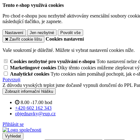
Tento e-shop využívá cookies
Pro chod e-shopu jsou nezbytně aktivovány esenciální soubory cookies
následující tlačítko, je zapnete.
Nastavení
Jen nezbytné
Povolit vše
Cookies nastavení
Zavřít cookie lištu
Vaše soukromí je důležité. Můžete si vybrat nastavení cookies níže.
Cookies nezbytné pro využívání e-shopu
Toto nastavení nelze 
Marketingové cookies
Díky těmto cookies můžeme zlepšovat výko
Analytické cookies
Tyto cookies nám pomáhají pochopit, jak e-s
Potvrzuji
Z důvodu vysokých teplot jsme dočasně vypnuli doručení do PPL Pa
Zobrazit informační hlášku
8.00 -17.00 hod
+420 602 162 343
objednavky@eup.cz
Přihlásit se
Vyhledat