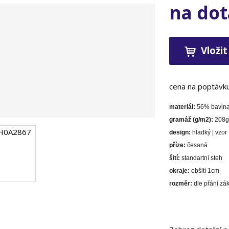
na dot
Vložit
cena na poptávk
materiál:
56% bavlna 
gramáž (g/m2):
208g
design:
hladký | vzor
příze:
česaná
šití:
standartní steh
okraje:
obšití 1cm
rozměr:
dle přání zá