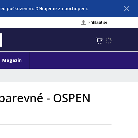
před poškozením. Děkujeme za pochopení.
Přihlásit se
K
yhledat
d
o
h
Magazín
l
e
d
á
,
 barevné - OSPEN
t
e
n
n
a
j
d