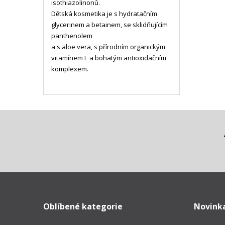
isothiazolinonů.
Dětská kosmetika je s hydratačním
glycerinem a betainem, se sklidňujícím
panthenolem
a s aloe vera, s přírodním organickým
vitamínem E a bohatým antioxidačním
komplexem.
Oblíbené kategorie
Novink