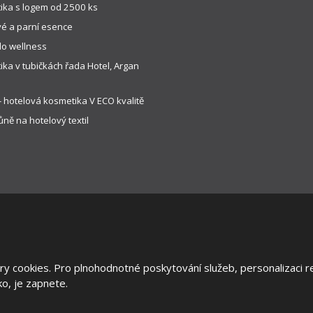
ika s logem od 2500 ks
é a parní esence
do wellness
ka v tubičkách řada Hotel, Argan
 hotelová kosmetika V ECO kvalitě
ně na hotelový textil
y cookies. Pro plnohodnotné poskytování služeb, personalizaci re
 stránek
|
Všeobecné obchodní podmínky
|
Ochrana oznamovatelů
|
Ods
tko, je zapnete.