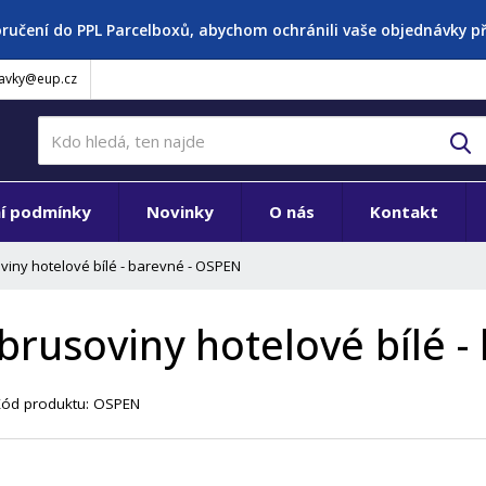
oručení do PPL Parcelboxů, abychom ochránili vaše objednávky 
avky@eup.cz
V
í podmínky
Novinky
O nás
Kontakt
viny hotelové bílé - barevné - OSPEN
brusoviny hotelové bílé -
Kód produktu:
OSPEN