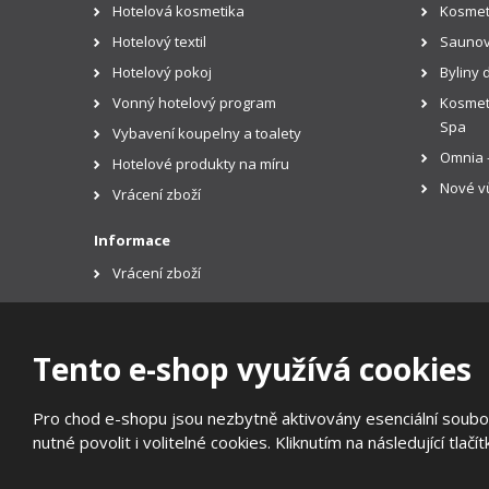
Hotelová kosmetika
Kosmet
Hotelový textil
Saunov
Hotelový pokoj
Byliny 
Vonný hotelový program
Kosmeti
Spa
Vybavení koupelny a toalety
Omnia -
Hotelové produkty na míru
Nové vů
Vrácení zboží
Informace
Vrácení zboží
Tento e-shop využívá cookies
© 2026, EUROTREND
Pro chod e-shopu jsou nezbytně aktivovány esenciální soubor
Prohlášení o přístupnosti
|
Ochrana osobních údajů
|
Mapa
nutné povolit i volitelné cookies. Kliknutím na následující tlačí
E
B
VYROBILA
R