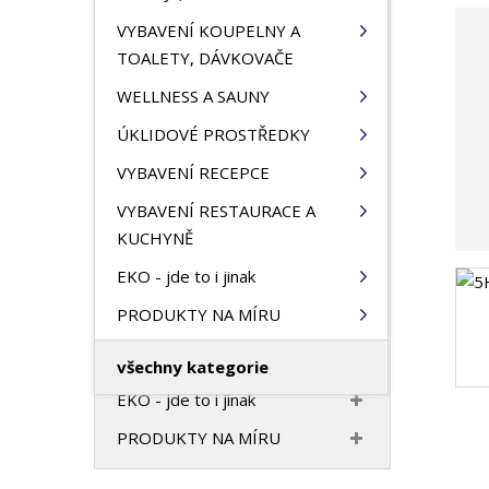
HOTELOVÝ TEXTIL
n
VYBAVENÍ KOUPELNY A
a
VONNÝ PROGRAM
TOALETY, DÁVKOVAČE
VYBAVENÍ HOTELOVÉHO
WELLNESS A SAUNY
POKOJE, PANTOFLE
ÚKLIDOVÉ PROSTŘEDKY
VYBAVENÍ KOUPELNY A
VYBAVENÍ RECEPCE
TOALETY, DÁVKOVAČE
VYBAVENÍ RESTAURACE A
WELLNESS A SAUNY
KUCHYNĚ
ÚKLIDOVÉ PROSTŘEDKY
EKO - jde to i jinak
VYBAVENÍ RECEPCE
PRODUKTY NA MÍRU
VYBAVENÍ RESTAURACE A
KUCHYNĚ
všechny kategorie
EKO - jde to i jinak
PRODUKTY NA MÍRU