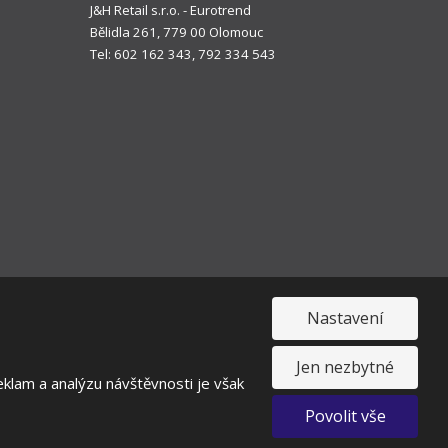
J&H Retail s.r.o. - Eurotrend
Bělidla 261, 779 00 Olomouc
Tel: 602 162 343, 792 334 543
Nastavení
Jen nezbytné
klam a analýzu návštěvnosti je však
toupení od smlouvy
Povolit vše