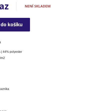
az
e
NENÍ SKLADEM
 do košíku
u
| 44% polyester
/m2
kazníka