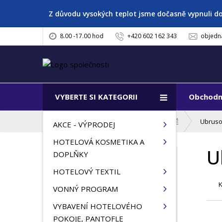
Z důvodu vysokých teplot jsme dočasně vypnuli d
8.00 -17.00 hod
+420 602 162 343
objedn
VYBERTE SI KATEGORII
Obchodn
Ú
Ubruso
VYBAVENÍ RESTAURACE A KUCHYNĚ
AKCE - VÝPRODEJ
v
HOTELOVÁ KOSMETIKA A
o
U
d
DOPLŇKY
VŠECHNY KATEGORIE
n
HOTELOVÝ TEXTIL
í
AKCE - VÝPRODEJ
s
VONNÝ PROGRAM
t
HOTELOVÁ KOSMETIKA A
VYBAVENÍ HOTELOVÉHO
r
DOPLŇKY
POKOJE, PANTOFLE
a