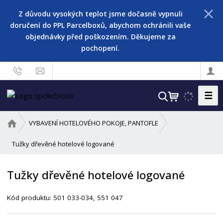
Z důvodu vysokých teplot jsme dočasně vypnuli
doručení do PPL Parcelboxů, abychom ochránili vaše
objednávky před poškozením. Děkujeme za
pochopení.
☰
V
y
h
Ú
VYBAVENÍ HOTELOVÉHO POKOJE, PANTOFLE
l
v
o
Tužky dřevěné hotelové logované
e
d
d
n
a
Tužky dřevěné hotelové logované
í
t
s
Kód produktu:
501 033-034, 551 047
t
r
a