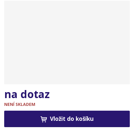
n
a
na dotaz
NENÍ SKLADEM
Vložit do košíku