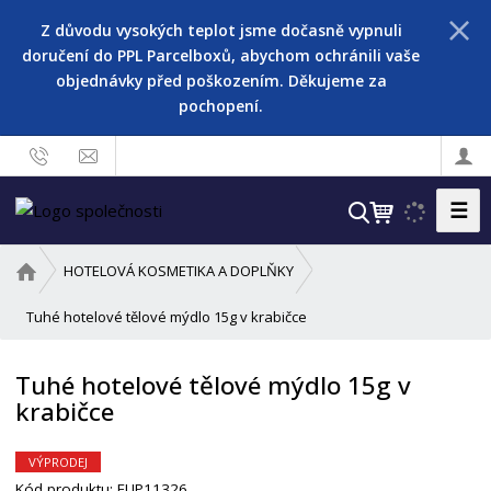
Z důvodu vysokých teplot jsme dočasně vypnuli
doručení do PPL Parcelboxů, abychom ochránili vaše
objednávky před poškozením. Děkujeme za
pochopení.
☰
V
y
h
Ú
HOTELOVÁ KOSMETIKA A DOPLŇKY
l
v
o
Tuhé hotelové tělové mýdlo 15g v krabičce
e
d
d
n
a
Tuhé hotelové tělové mýdlo 15g v
í
t
krabičce
s
t
r
VÝPRODEJ
a
Kód produktu:
EUP11326