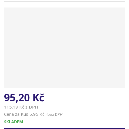
n
a
95,20 Kč
115,19 Kč s DPH
Cena za Kus
5,95 Kč
(bez DPH)
SKLADEM