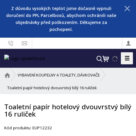
Z důvodu vysokých teplot jsme dočasně vypnuli
doručení do PPL Parcelboxů, abychom ochránili vaše
objednávky před poškozením. Děkujeme za
pochopení.
☰
V
y
h
Ú
VYBAVENÍ KOUPELNY A TOALETY, DÁVKOVAČE
l
v
o
Toaletní papír hotelový dvouvrstvý bílý 16 ruliček
e
d
d
n
a
Toaletní papír hotelový dvouvrstvý bílý
í
t
16 ruliček
s
t
r
Kód produktu:
EUP12232
a