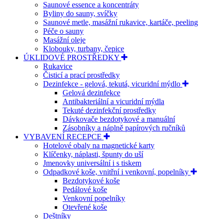
Saunové essence a koncentráty
Byliny do sauny, svíčky
Saunové metle, masážní rukavice, kartáče, peeling
Péče o sauny
Masážní oleje
Klobouky, turbany, čepice
ÚKLIDOVÉ PROSTŘEDKY
Rukavice
Čisticí a prací prostředky
Dezinfekce - gelová, tekutá, vicuridní mýdlo
Gelová dezinfekce
Antibakteriální a vicuridní mýdla
Tekuté dezinfekční prostředky
Dávkovače bezdotykové a manuální
Zásobníky a náplně papírových ručníků
VYBAVENÍ RECEPCE
Hotelové obaly na magnetické karty
Klíčenky, náplasti, špunty do uší
Jmenovky universální i s tiskem
Odpadkové koše, vnitřní i venkovní, popelníky
Bezdotykové koše
Pedálové koše
Venkovní popelníky
Otevřené koše
Deštníky