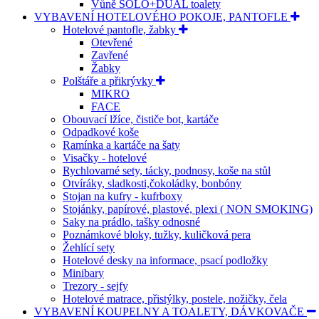
Vůně SOLO+DUAL toalety
VYBAVENÍ HOTELOVÉHO POKOJE, PANTOFLE
Hotelové pantofle, žabky
Otevřené
Zavřené
Žabky
Polštáře a přikrývky
MIKRO
FACE
Obouvací lžíce, čističe bot, kartáče
Odpadkové koše
Ramínka a kartáče na šaty
Visačky - hotelové
Rychlovarné sety, tácky, podnosy, koše na stůl
Otvíráky, sladkosti,čokoládky, bonbóny
Stojan na kufry - kufrboxy
Stojánky, papírové, plastové, plexi ( NON SMOKING)
Saky na prádlo, tašky odnosné
Poznámkové bloky, tužky, kuličková pera
Žehlící sety
Hotelové desky na informace, psací podložky
Minibary
Trezory - sejfy
Hotelové matrace, přistýlky, postele, nožičky, čela
VYBAVENÍ KOUPELNY A TOALETY, DÁVKOVAČE