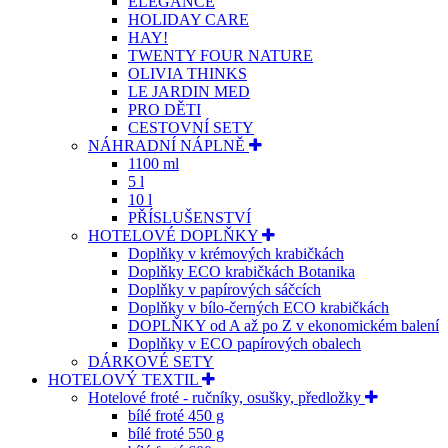
ELEGANCE
HOLIDAY CARE
HAY!
TWENTY FOUR NATURE
OLIVIA THINKS
LE JARDIN MED
PRO DĚTI
CESTOVNÍ SETY
NÁHRADNÍ NÁPLNĚ
1100 ml
5 l
10 l
PŘÍSLUŠENSTVÍ
HOTELOVÉ DOPLŇKY
Doplňky v krémových krabičkách
Doplňky ECO krabičkách Botanika
Doplňky v papírových sáčcích
Doplňky v bílo-černých ECO krabičkách
DOPLŇKY od A až po Z v ekonomickém balení
Doplňky v ECO papírových obalech
DÁRKOVÉ SETY
HOTELOVÝ TEXTIL
Hotelové froté - ručníky, osušky, předložky
bílé froté 450 g
bílé froté 550 g