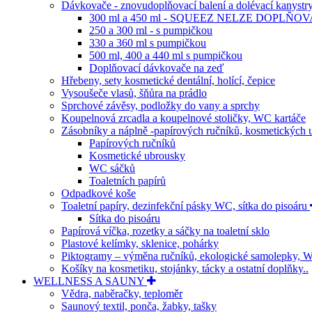
Dávkovače - znovudoplňovací balení a dolévací kanystr
300 ml a 450 ml - SQUEEZ NELZE DOPLŇOV
250 a 300 ml - s pumpičkou
330 a 360 ml s pumpičkou
500 ml, 400 a 440 ml s pumpičkou
Doplňovací dávkovače na zeď
Hřebeny, sety kosmetické dentální, holící, čepice
Vysoušeče vlasů, šňůra na prádlo
Sprchové závěsy, podložky do vany a sprchy
Koupelnová zrcadla a koupelnové stoličky, WC kartáče
Zásobníky a náplně -papírových ručníků, kosmetických 
Papírových ručníků
Kosmetické ubrousky
WC sáčků
Toaletních papírů
Odpadkové koše
Toaletní papíry, dezinfekční pásky WC, sítka do pisoáru
Sítka do pisoáru
Papírová víčka, rozetky a sáčky na toaletní sklo
Plastové kelímky, sklenice, pohárky
Piktogramy – výměna ručníků, ekologické samolepky,
Košíky na kosmetiku, stojánky, tácky a ostatní doplňky..
WELLNESS A SAUNY
Vědra, naběračky, teploměr
Saunový textil, ponča, žabky, tašky