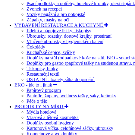
Psací podložky a potřeby, hotelové kroniky, plexi stoján
Zvonek na recepci
Vozíky bagážní a pro pokojské
Zápalky, masky na oči
VYBAVENÍ RESTAURACE A KUCHYNĚ
Jídelní a nápojové lístky, tiskopisy
Ubrousky, rozetky, dortové krajky, prostírání
Vlhčené ubrousky v hygienickém balení
Čokolády
Kuchařské čepice, svíčky
Doplňky na stůl (odpadkové koše na stůl, BIO - srkací st
Doplňky pro gastro (papírové tašky na studenou stravu, m
Tiskopisy, bloky
Restaurační textil
OSTATNÍ - toalety-sítka do pisoárů
EKO - jde to i jinak
Papírový program
Pantofle, župany, wellness tašky, saky, kelímky
Péče o tělo
PRODUKTY NA MÍRU
Mýdla hotelová
Vlasová a tělová kosmetika
Doplňky osobní hygieny
Kartonová víčka, celofánové sáčky, ubrousky
Koupelnové a wc doplňky