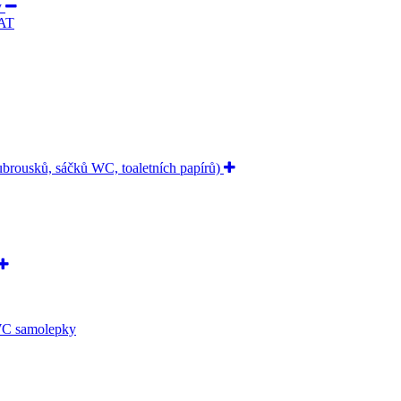
y
AT
ubrousků, sáčků WC, toaletních papírů)
 WC samolepky