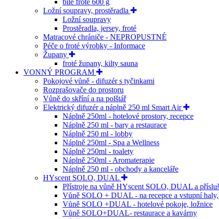
bílé froté 600 g
Ložní soupravy, prostěradla
Ložní soupravy
Prostěradla, jersey, froté
Matracové chrániče - NEPROPUSTNÉ
Péče o froté výrobky - Informace
Župany
froté župany, kilty sauna
VONNÝ PROGRAM
Pokojové vůně - difuzér s tyčinkami
Rozprašovače do prostoru
Vůně do skříní a na polštář
Elektrický difuzér a náplně 250 ml Smart Air
Náplně 250ml - hotelové prostory, recepce
Náplně 250 ml - bary a restaurace
Náplně 250 ml - lobby
Náplně 250ml - Spa a Wellness
Náplně 250ml - toalety
Náplně 250ml - Aromaterapie
Náplně 250 ml - obchody a kanceláře
HYscent SOLO, DUAL
Přístroje na vůně HYscent SOLO, DUAL a přísluš
Vůně SOLO + DUAL - na recepce a vstupní haly
Vůně SOLO +DUAL - hotelové pokoje, ložnice
Vůně SOLO+DUAL- restaurace a kavárny