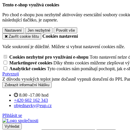
Tento e-shop využívá cookies
Pro chod e-shopu jsou nezbytně aktivovány esenciální soubory cookies
následující tlačítko, je zapnete.
Nastavení
Jen nezbytné
Povolit vše
Cookies nastavení
Zavřít cookie lištu
Vaše soukromí je důležité. Můžete si vybrat nastavení cookies níže.
Cookies nezbytné pro využívání e-shopu
Toto nastavení nelze 
Marketingové cookies
Díky těmto cookies můžeme zlepšovat výko
Analytické cookies
Tyto cookies nám pomáhají pochopit, jak e-s
Potvrzuji
Z důvodu vysokých teplot jsme dočasně vypnuli doručení do PPL Pa
Zobrazit informační hlášku
8.00 -17.00 hod
+420 602 162 343
objednavky@eup.cz
Přihlásit se
Vyhledat