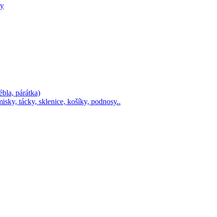
ky
ébla, párátka)
isky, tácky, sklenice, košíky, podnosy..