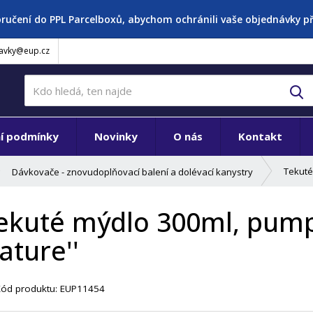
oručení do PPL Parcelboxů, abychom ochránili vaše objednávky 
avky@eup.cz
V
í podmínky
Novinky
O nás
Kontakt
Tekuté
Dávkovače - znovudoplňovací balení a dolévací kanystry
ekuté mýdlo 300ml, pumpi
ature''
Kód produktu:
EUP11454