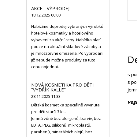
AKCE - VÝPRODEJ
18.12.2025 00:00
Nabízíme doprodej vybraných výrobků
hotelové kosmetiky a hotelového
vybavení za akční ceny. Nabídka platí
pouze na aktuální skladové zásoby a
je množstevně omezená. Po vyprodání
De
již nebude možné produkty za tuto
cenu objednat.
s pu
s p
NOVÁ KOSMETIKA PRO DĚTI
''VYDŘÍK KALLE''
jemn
28.11.2025 11:33
veg
Dětská kosmetika speciálně vyvinuta
pro děti starší 3 let.
Jemná vůně bez alergenů, barviv, bez
EDTA, PEG, silikonů, mikroplastů,
parabenů, minerálních olejů, bez