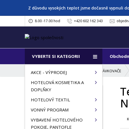
Z důvodu vysokých teplot jsme dočasně vypnuli d
8.00 -17.00 hod
+420 602 162 343
objedn
VYBERTE SI KATEGORII
Obchodn
Ú
VYBAVENÍ KOUPELNY A TOALETY, DÁVKOVAČE
AKCE - VÝPRODEJ
v
HOTELOVÁ KOSMETIKA A
o
T
d
DOPLŇKY
VŠECHNY KATEGORIE
n
N
HOTELOVÝ TEXTIL
í
AKCE - VÝPRODEJ
s
VONNÝ PROGRAM
t
HOTELOVÁ KOSMETIKA A
VYBAVENÍ HOTELOVÉHO
r
DOPLŇKY
POKOJE, PANTOFLE
a