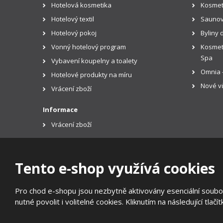
Hotelová kosmetika
Kosmet
Hotelový textil
Saunov
Hotelový pokoj
Byliny 
Vonný hotelový program
Kosmeti
Spa
Vybavení koupelny a toalety
Omnia -
Hotelové produkty na míru
Nové vů
Vrácení zboží
Informace
Vrácení zboží
Tento e-shop využívá cookies
© 2026, EUROTREND
Pro chod e-shopu jsou nezbytně aktivovány esenciální soubor
Prohlášení o přístupnosti
|
Ochrana osobních údajů
|
Mapa
nutné povolit i volitelné cookies. Kliknutím na následující tlačí
E
B
VYROBILA
R