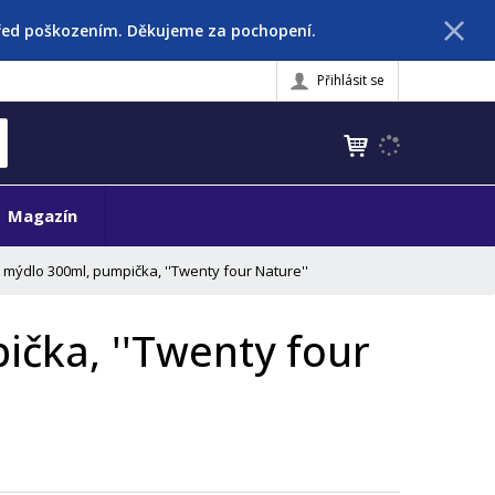
před poškozením. Děkujeme za pochopení.
Přihlásit se
K
yhledat
d
o
h
Magazín
l
e
 mýdlo 300ml, pumpička, ''Twenty four Nature''
d
á
,
čka, ''Twenty four
t
e
n
n
a
j
d