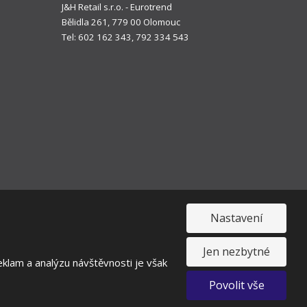
J&H Retail s.r.o. - Eurotrend
Bělidla 261, 779 00 Olomouc
Tel: 602 162 343, 792 334 543
Nastavení
Jen nezbytné
klam a analýzu návštěvnosti je však
toupení od smlouvy
Povolit vše