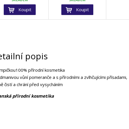
Koupit
Koupit
tailní popis
mpičkou100% přírodní kosmetika
odmanivou vůní pomeranče
a s přírodními a zvlhčujícími přísadami,
ě čistí a chrání před vysycháním
anská přírodní kosmetika