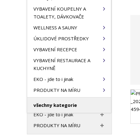
HOTELOVÝ TEXTIL
n
VYBAVENÍ KOUPELNY A
a
VONNÝ PROGRAM
TOALETY, DÁVKOVAČE
VYBAVENÍ HOTELOVÉHO
WELLNESS A SAUNY
POKOJE, PANTOFLE
ÚKLIDOVÉ PROSTŘEDKY
VYBAVENÍ KOUPELNY A
VYBAVENÍ RECEPCE
TOALETY, DÁVKOVAČE
VYBAVENÍ RESTAURACE A
WELLNESS A SAUNY
KUCHYNĚ
ÚKLIDOVÉ PROSTŘEDKY
EKO - jde to i jinak
VYBAVENÍ RECEPCE
PRODUKTY NA MÍRU
VYBAVENÍ RESTAURACE A
KUCHYNĚ
všechny kategorie
EKO - jde to i jinak
PRODUKTY NA MÍRU