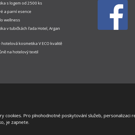
ika s logem od 2500 ks
é a parní esence
do wellness
ka v tubičkách řada Hotel, Argan
 hotelová kosmetika V ECO kvalitě
ně na hotelový textil
y cookies. Pro plnohodnotné poskytování služeb, personalizaci re
 stránek
|
Všeobecné obchodní podmínky
|
Ochrana oznamovatelů
|
Ods
tko, je zapnete.