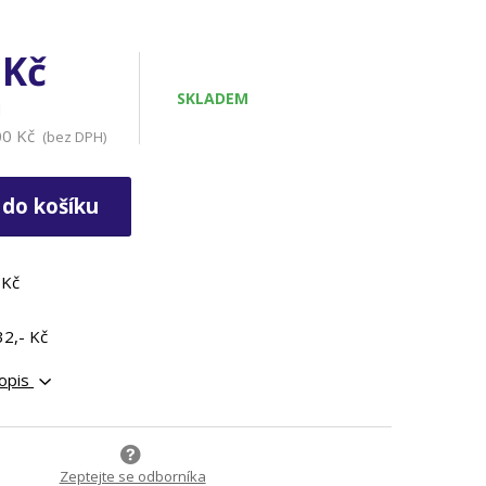
e
 Kč
SKLADEM
H
00 Kč
(bez DPH)
 do košíku
 Kč
32,- Kč
popis
Zeptejte se odborníka