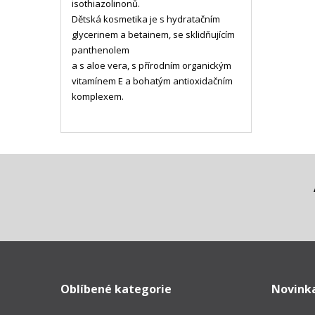
isothiazolinonů.
Dětská kosmetika je s hydratačním
glycerinem a betainem, se sklidňujícím
panthenolem
a s aloe vera, s přírodním organickým
vitamínem E a bohatým antioxidačním
komplexem.
Oblíbené kategorie
Novink