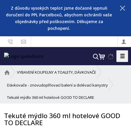
Z důvodu vysokých teplot jsme dočasně vypnuli
doručení do PPL Parcelboxů, abychom ochránili vaše
objednávky před poškozením. Děkujeme za
pochopení.
☰
V
y
h
Ú
VYBAVENÍ KOUPELNY A TOALETY, DÁVKOVAČE
l
v
o
e
Dávkovače - znovudoplňovací balení a dolévací kanystry
d
d
Tekuté mýdlo 360 ml hotelové GOOD TO DECLARE
n
a
í
t
s
Tekuté mýdlo 360 ml hotelové GOOD
t
TO DECLARE
r
a