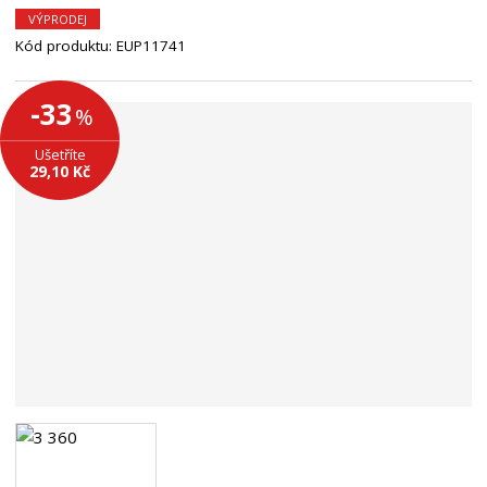
n
VÝPRODEJ
a
Kód produktu:
EUP11741
-33
%
Ušetříte
29,10 Kč