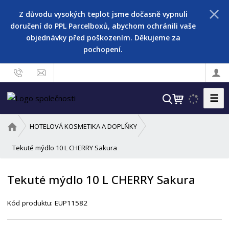
Z důvodu vysokých teplot jsme dočasně vypnuli
doručení do PPL Parcelboxů, abychom ochránili vaše
objednávky před poškozením. Děkujeme za
pochopení.
☰
V
y
h
Ú
HOTELOVÁ KOSMETIKA A DOPLŇKY
l
v
o
Tekuté mýdlo 10 L CHERRY Sakura
e
d
d
n
a
Tekuté mýdlo 10 L CHERRY Sakura
í
t
s
Kód produktu:
EUP11582
t
r
a