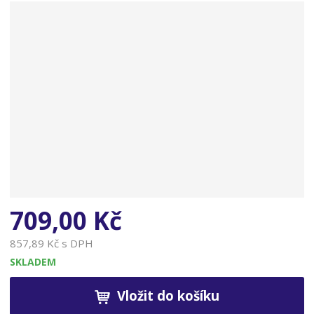
n
a
709,00 Kč
857,89 Kč s DPH
SKLADEM
Vložit do košíku