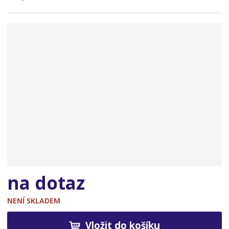
n
a
na dotaz
NENÍ SKLADEM
Vložit do košíku