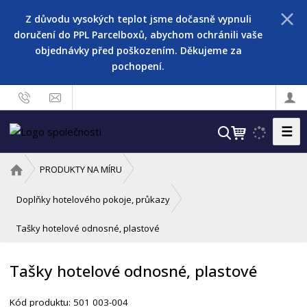
Z důvodu vysokých teplot jsme dočasně vypnuli
doručení do PPL Parcelboxů, abychom ochránili vaše
objednávky před poškozením. Děkujeme za
pochopení.
☰
V
y
h
Ú
PRODUKTY NA MÍRU
l
v
o
e
Doplňky hotelového pokoje, průkazy
d
d
Tašky hotelové odnosné, plastové
n
a
í
t
s
Tašky hotelové odnosné, plastové
t
r
Kód produktu:
501 003-004
a