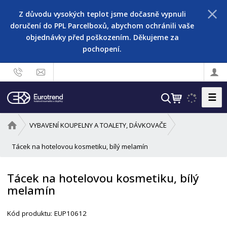
Z důvodu vysokých teplot jsme dočasně vypnuli
doručení do PPL Parcelboxů, abychom ochránili vaše
objednávky před poškozením. Děkujeme za
pochopení.
☰
V
y
h
Ú
VYBAVENÍ KOUPELNY A TOALETY, DÁVKOVAČE
l
v
o
Tácek na hotelovou kosmetiku, bílý melamín
e
d
d
n
a
Tácek na hotelovou kosmetiku, bílý
í
t
melamín
s
t
K
r
Kód produktu:
EUP10612
ó
a