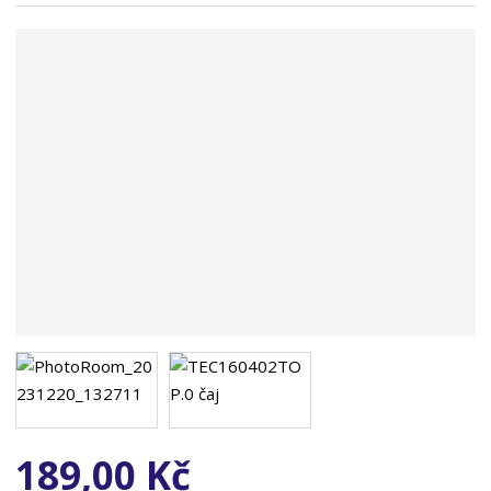
n
a
189,00 Kč