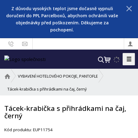
Z důvodu vysokých teplot jsme dočasně vypnuli
doručení do PPL Parcelboxů, abychom ochránili vaše
objednávky před poškozením. Děkujeme za
pochopení.
☰
V
y
h
Ú
VYBAVENÍ HOTELOVÉHO POKOJE, PANTOFLE
l
v
o
Tácek-krabička s přihrádkami na čaj, černý
e
d
d
n
a
Tácek-krabička s přihrádkami na čaj,
í
t
černý
s
t
r
Kód produktu:
EUP11754
a